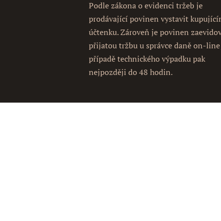
Podle zákona o evidenci tržeb je
prodávající povinen vystavit kupujíc
účtenku. Zároveň je povinen zaevido
přijatou tržbu u správce daně on-line
případě technického výpadku pak
nejpozději do 48 hodin.