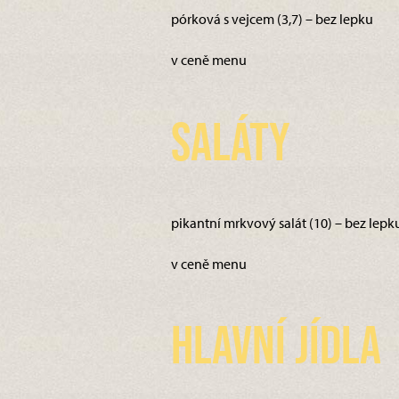
pórková s vejcem (3,7) – bez lepku
v ceně menu
Saláty
pikantní mrkvový salát (10) – bez lepk
v ceně menu
Hlavní jídla