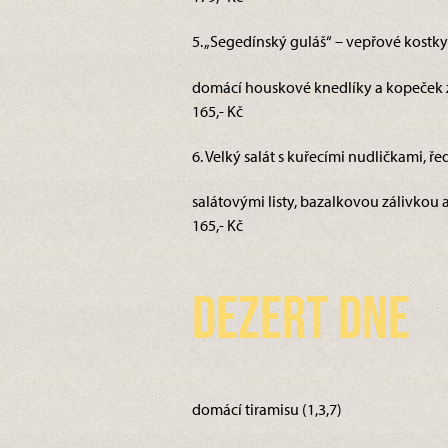
5. „Segedínský guláš“ – vepřové kostk
domácí houskové knedlíky a kopeček z
165,- Kč
6. Velký salát s kuřecími nudličkami, ře
salátovými listy, bazalkovou zálivkou 
165,- Kč
Dezert dne
domácí tiramisu (1,3,7)