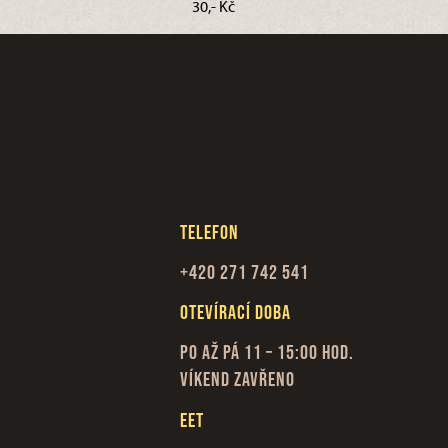
30,- Kč
Telefon
+420 271 742 541
Otevírací doba
Po až Pá 11 – 15:00 hod.
Víkend zavřeno
EET