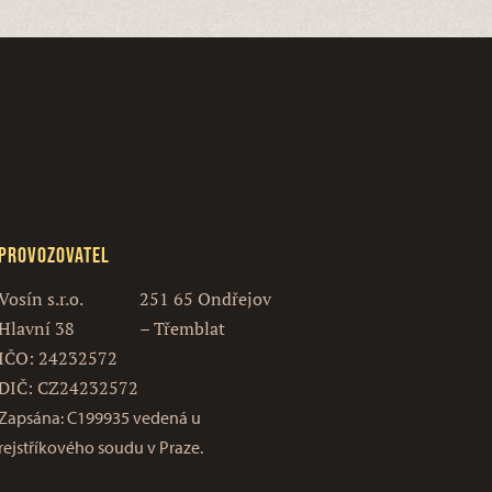
Provozovatel
Vosín s.r.o.
251 65 Ondřejov
Hlavní 38
– Třemblat
IČO: 24232572
DIČ: CZ24232572
Zapsána: C199935 vedená u
rejstříkového soudu v Praze.