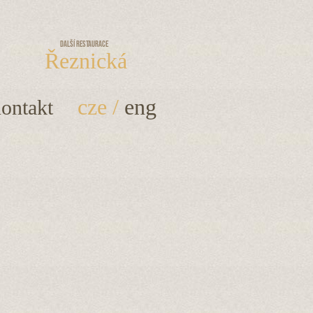
Další restaurace
Řeznická
cze
/
eng
ontakt