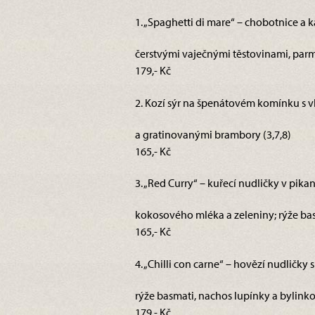
1. „Spaghetti di mare“ – chobotnice a k
čerstvými vaječnými těstovinami, parm
179,- Kč
2. Kozí sýr na špenátovém komínku s v
a gratinovanými brambory (3,7,8)
165,- Kč
3. „Red Curry“ – kuřecí nudličky v pika
kokosového mléka a zeleniny; rýže basm
165,- Kč
4. „Chilli con carne“ – hovězí nudličky 
rýže basmati, nachos lupínky a bylink
179,- Kč