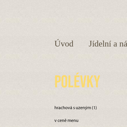
Úvod
Jídelní a n
Polévky
hrachová s uzeným (1)
v ceně menu