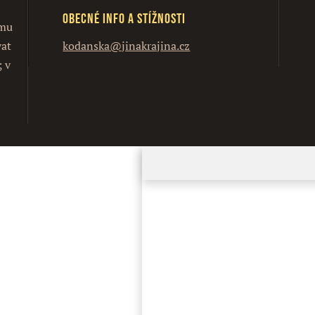
Obecné info a stížnosti
ímu
vat
kodanska@jinakrajina.cz
; v