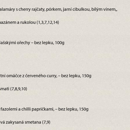
alamáry s cherry rajčaty, pórkem, jarní cibulkou, bílým vínem,,
azánem a rukolou (1,3,7,12,14)
lašskými ořechy – bez lepku, 100g
ntní omáčce z červeného curry, – bez lepku, 150g
ati (7,8,9,10)
s fazolemi a chilli papričkami, – bez lepku, 150g
ová zakysaná smetana (7,9)