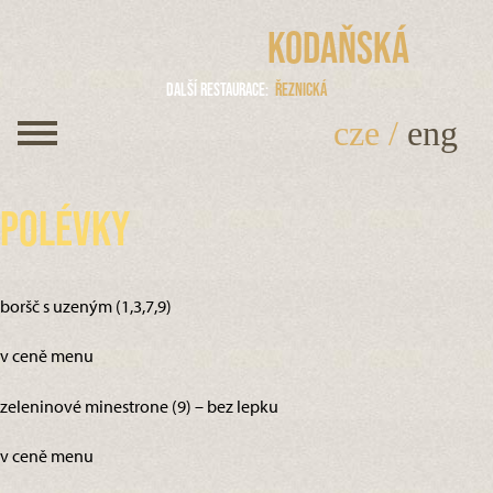
Kodaňská
Další restaurace
Řeznická
cze
/
eng
Polévky
boršč s uzeným (1,3,7,9)
v ceně menu
zeleninové minestrone (9) – bez lepku
v ceně menu