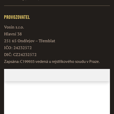
Provozovatel
Vosín s.r.o.
Hlavní 38
251 65 Ondřejov – Třemblat
IČO: 24232572
DIČ: CZ24232572
Zapsána: C199935 vedená u rejstříkového soudu v Praze.