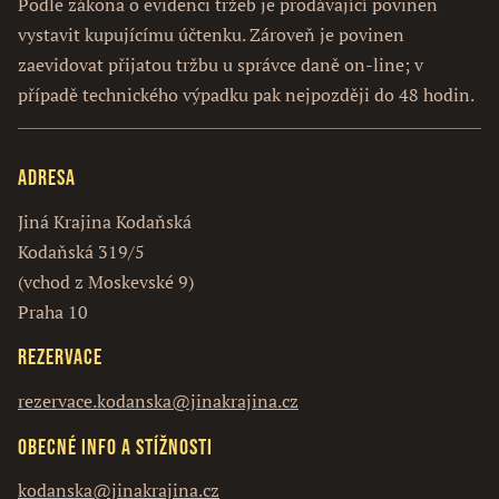
Podle zákona o evidenci tržeb je prodávající povinen
vystavit kupujícímu účtenku. Zároveň je povinen
zaevidovat přijatou tržbu u správce daně on-line; v
případě technického výpadku pak nejpozději do 48 hodin.
Adresa
Jiná Krajina Kodaňská
Kodaňská 319/5
(vchod z Moskevské 9)
Praha 10
Rezervace
rezervace.kodanska@jinakrajina.cz
Obecné info a stížnosti
kodanska@jinakrajina.cz