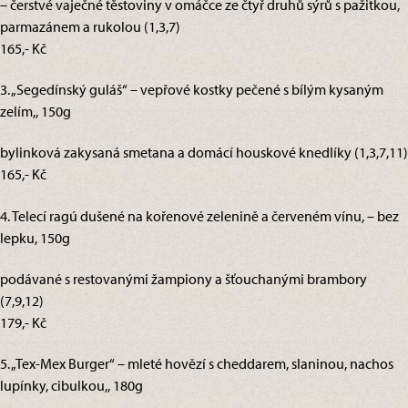
– čerstvé vaječné těstoviny v omáčce ze čtyř druhů sýrů s pažitkou,
parmazánem a rukolou (1,3,7)
165,- Kč
3. „Segedínský guláš“ – vepřové kostky pečené s bílým kysaným
zelím,, 150g
bylinková zakysaná smetana a domácí houskové knedlíky (1,3,7,11)
165,- Kč
4. Telecí ragú dušené na kořenové zelenině a červeném vínu, – bez
lepku, 150g
podávané s restovanými žampiony a šťouchanými brambory
(7,9,12)
179,- Kč
5. „Tex-Mex Burger“ – mleté hovězí s cheddarem, slaninou, nachos
lupínky, cibulkou,, 180g