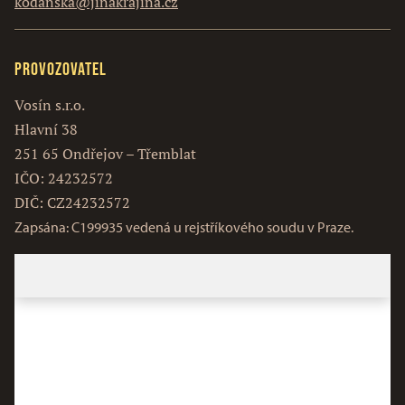
kodanska@jinakrajina.cz
Provozovatel
Vosín s.r.o.
Hlavní 38
251 65 Ondřejov – Třemblat
IČO: 24232572
DIČ: CZ24232572
Zapsána: C199935 vedená u rejstříkového soudu v Praze.