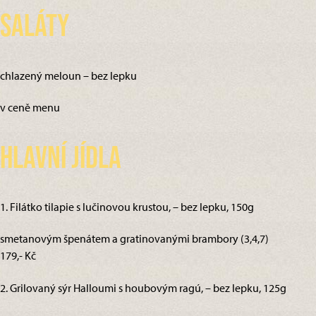
Saláty
chlazený meloun – bez lepku
v ceně menu
Hlavní jídla
1. Filátko tilapie s lučinovou krustou, – bez lepku, 150g
smetanovým špenátem a gratinovanými brambory (3,4,7)
179,- Kč
2. Grilovaný sýr Halloumi s houbovým ragú, – bez lepku, 125g