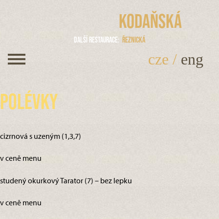
Kodaňská
Další restaurace
Řeznická
cze
/
eng
Polévky
cizrnová s uzeným (1,3,7)
v ceně menu
studený okurkový Tarator (7) – bez lepku
v ceně menu