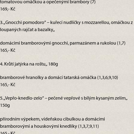
tomatovou omáčkou a opečenými brambory (7)
169,- Kč
3. „Gnocchi pomodoro“ – kuřecí nudličky s mozzarellou, omáčkou z
loupaných rajčat a bazalky,,
domácími bramborovými gnocchi, parmazánem a rukolou (1,7)
165,- Kč
4. Krůtí jatýrka na roštu,, 180g
bramborové hranolky a domácí tatarská omáčka (1,3,6,9,10)
165,- Kč
5. „Vepřo-knedlo-zelo“ – pečené vepřové s bílým kysaným zelím,,
150g
přírodním výpekem, vídeňskou cibulkou a domácími
bramborovými a houskovými knedlíky (1,3,7,9,11)
165,- Kč