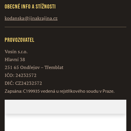
Obecné info a stížnosti
kodanska@jinakrajina.cz
Provozovatel
Vosín s.r.o.
Hlavní 38
251 65 Ondřejov – Třemblat
IČO: 24232572
DIČ: CZ24232572
Zapsána: C199935 vedená u rejstříkového soudu v Praze.