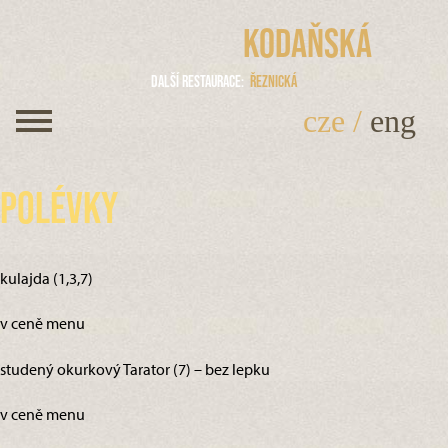
Kodaňská
Další restaurace
Řeznická
cze
/
eng
Polévky
kulajda (1,3,7)
v ceně menu
studený okurkový Tarator (7) – bez lepku
v ceně menu