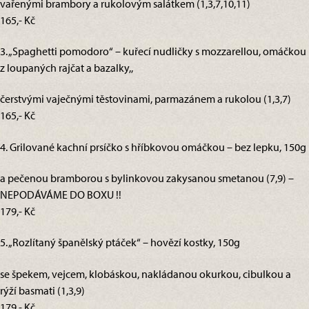
vařenými brambory a rukolovým salátkem (1,3,7,10,11)
165,- Kč
3. „Spaghetti pomodoro“ – kuřecí nudličky s mozzarellou, omáčkou
z loupaných rajčat a bazalky,,
čerstvými vaječnými těstovinami, parmazánem a rukolou (1,3,7)
165,- Kč
4. Grilované kachní prsíčko s hříbkovou omáčkou – bez lepku, 150g
a pečenou bramborou s bylinkovou zakysanou smetanou (7,9) –
NEPODÁVÁME DO BOXU !!
179,- Kč
5. „Rozlítaný španělský ptáček“ – hovězí kostky, 150g
se špekem, vejcem, klobáskou, nakládanou okurkou, cibulkou a
rýží basmati (1,3,9)
179,- Kč