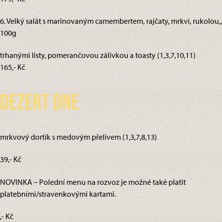
6. Velký salát s marinovaným camembertem, rajčaty, mrkví, rukolou,,
100g
trhanými listy, pomerančovou zálivkou a toasty (1,3,7,10,11)
165,- Kč
Dezert dne
mrkvový dortík s medovým přelivem (1,3,7,8,13)
39,- Kč
NOVINKA – Polední menu na rozvoz je možné také platit
platebními/stravenkovými kartami.
,- Kč