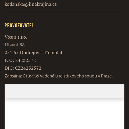
kodanska@jinakrajina.cz
Provozovatel
Vosín s.r.o.
Hlavní 38
251 65 Ondřejov – Třemblat
IČO: 24232572
DIČ: CZ24232572
Zapsána: C199935 vedená u rejstříkového soudu v Praze.