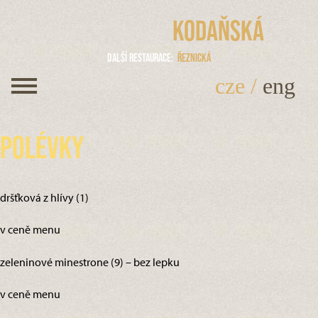
Kodaňská
Další restaurace
Řeznická
cze
/
eng
Polévky
dršťková z hlívy (1)
v ceně menu
zeleninové minestrone (9) – bez lepku
v ceně menu