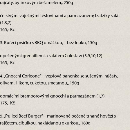
rajčaty, bylinkovým bešamelem,, 250g
čerstvými vaječnými těstovinami a parmazánem; Tzatziky salát
(1,3,7)
165,- Kč
3. Kuřecí prsíčko s BBQ omáčkou, – bez lepku, 150g
opečenými grenaillemi a salátem Coleslaw (3,9,10,12)
165,- Kč
4. „Gnocchi Corleone“ – vepřová panenka se sušenými rajčaty,
olivami, lilkem, cuketou, smetanou,, 150g
domácími bramborovými gnocchi a parmazánem (1,7)
175,- Kč
5. „Pulled Beef Burger“ – marinované pečené trhané hovězí s
rajčetem, cibulkou, nakládanou okurkou,, 180g