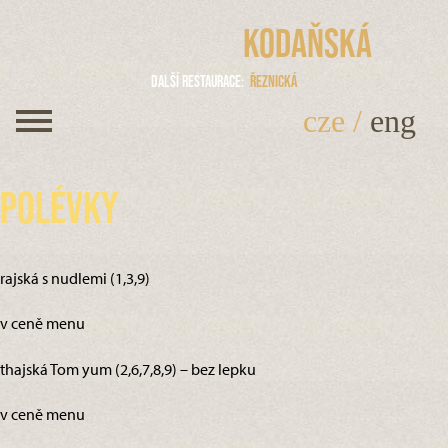
Kodaňská
Další restaurace
Řeznická
cze
/
eng
Polévky
rajská s nudlemi (1,3,9)
v ceně menu
thajská Tom yum (2,6,7,8,9) – bez lepku
v ceně menu