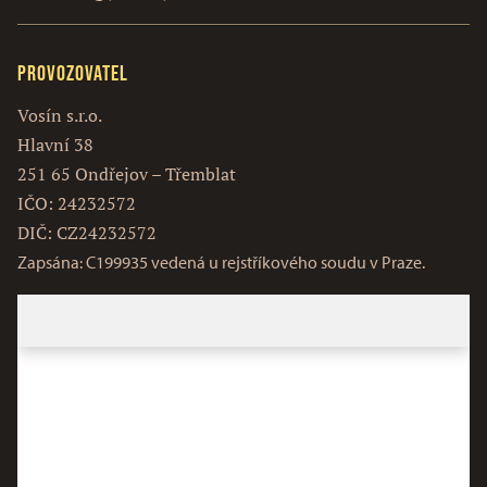
Provozovatel
Vosín s.r.o.
Hlavní 38
251 65 Ondřejov – Třemblat
IČO: 24232572
DIČ: CZ24232572
Zapsána: C199935 vedená u rejstříkového soudu v Praze.