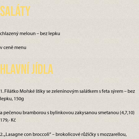
Saláty
chlazený meloun – bez lepku
v ceně menu
Hlavní jídla
1. Filátko Mořské štiky se zeleninovým salátkem s feta sýrem – bez
lepku, 150g
a pečenou bramborou s bylinkovou zakysanou smetanou (4,7,10)
179,- Kč
2. „Lasagne con broccoli“ – brokolicové růžičky s mozzarellou,