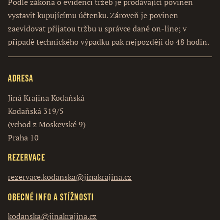
Podle zákona o evidenci tržeb je prodávající povinen
vystavit kupujícímu účtenku. Zároveň je povinen
zaevidovat přijatou tržbu u správce daně on-line; v
případě technického výpadku pak nejpozději do 48 hodin.
Adresa
Jiná Krajina Kodaňská
Kodaňská 319/5
(vchod z Moskevské 9)
Praha 10
Rezervace
rezervace.kodanska@jinakrajina.cz
Obecné info a stížnosti
kodanska@jinakrajina.cz