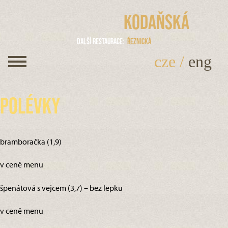
Kodaňská
Další restaurace
Řeznická
cze
/
eng
Polévky
bramboračka (1,9)
v ceně menu
špenátová s vejcem (3,7) – bez lepku
v ceně menu