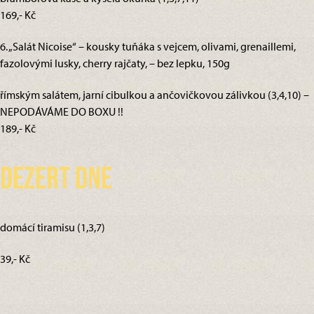
169,- Kč
6. „Salát Nicoise“ – kousky tuňáka s vejcem, olivami, grenaillemi,
fazolovými lusky, cherry rajčaty, – bez lepku, 150g
římským salátem, jarní cibulkou a ančovičkovou zálivkou (3,4,10) –
NEPODÁVÁME DO BOXU !!
189,- Kč
Dezert dne
domácí tiramisu (1,3,7)
39,- Kč