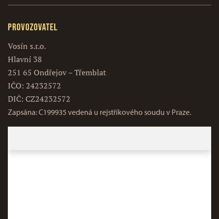
Provozovatel
Vosín s.r.o.
Hlavní 38
251 65 Ondřejov – Třemblat
IČO: 24232572
DIČ: CZ24232572
Zapsána: C199935 vedená u rejstříkového soudu v Praze.