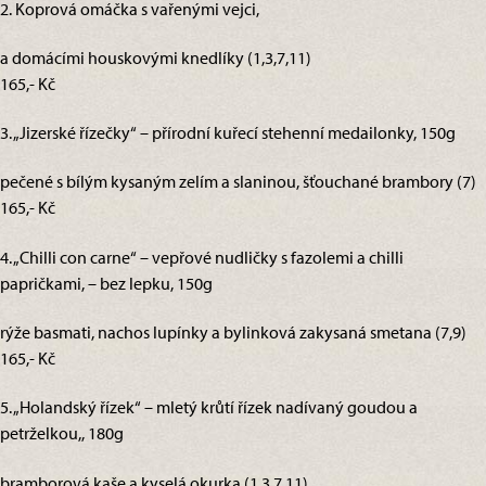
2. Koprová omáčka s vařenými vejci,
a domácími houskovými knedlíky (1,3,7,11)
165,- Kč
3. „Jizerské řízečky“ – přírodní kuřecí stehenní medailonky, 150g
pečené s bílým kysaným zelím a slaninou, šťouchané brambory (7)
165,- Kč
4. „Chilli con carne“ – vepřové nudličky s fazolemi a chilli
papričkami, – bez lepku, 150g
rýže basmati, nachos lupínky a bylinková zakysaná smetana (7,9)
165,- Kč
5. „Holandský řízek“ – mletý krůtí řízek nadívaný goudou a
petrželkou,, 180g
bramborová kaše a kyselá okurka (1,3,7,11)