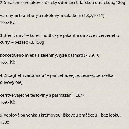
2. Smažené květákové růžičky s domácí tatarskou omáčkou,, 180g
vařenými brambory a rukolovým salátkem (1,3,7,10,11)
165,- Kč
3. „Red Curry“ – kuřecí nudličky v pikantní omáčce z červeného
curry, – bez lepku, 150g
kokosového mléka a zeleniny; rýže basmati (7,8,9,10)
165,- Kč
4. „Spaghetti carbonara“ – pancetta, vejce, česnek, petrželka,
olivový olej,,
čerstvé vaječné těstoviny a parmazán (1,3,7)
169,- Kč
5. Vepřová panenka s krémovou liškovou omáčkou – bez lepku,
150g