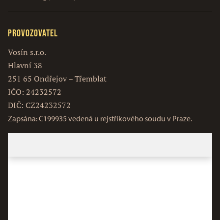
Provozovatel
Vosín s.r.o.
Hlavní 38
251 65 Ondřejov – Třemblat
IČO: 24232572
DIČ: CZ24232572
Zapsána: C199935 vedená u rejstříkového soudu v Praze.