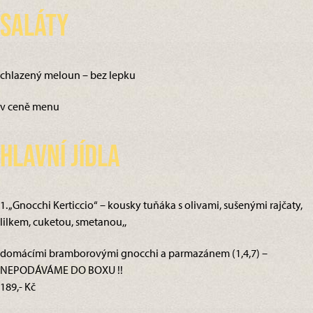
Saláty
chlazený meloun – bez lepku
v ceně menu
Hlavní jídla
1. „Gnocchi Kerticcio“ – kousky tuňáka s olivami, sušenými rajčaty,
lilkem, cuketou, smetanou,,
domácími bramborovými gnocchi a parmazánem (1,4,7) –
NEPODÁVÁME DO BOXU !!
189,- Kč