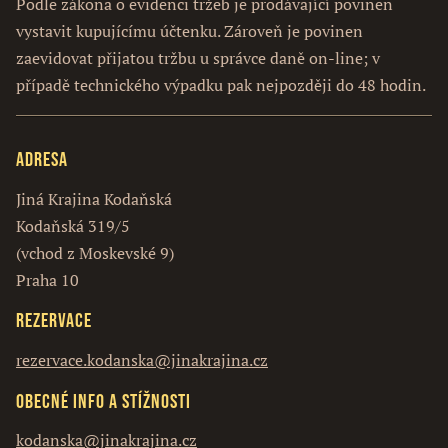
Podle zákona o evidenci tržeb je prodávající povinen
vystavit kupujícímu účtenku. Zároveň je povinen
zaevidovat přijatou tržbu u správce daně on-line; v
případě technického výpadku pak nejpozději do 48 hodin.
Adresa
Jiná Krajina Kodaňská
Kodaňská 319/5
(vchod z Moskevské 9)
Praha 10
Rezervace
rezervace.kodanska@jinakrajina.cz
Obecné info a stížnosti
kodanska@jinakrajina.cz