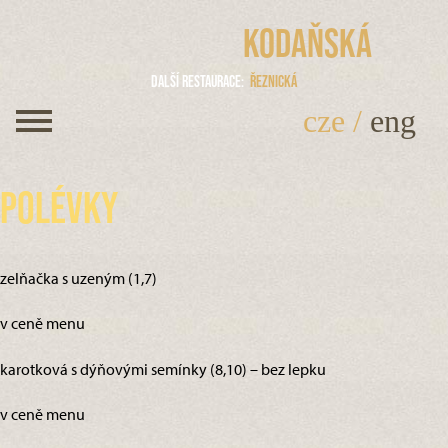
Kodaňská
Další restaurace
Řeznická
cze
/
eng
Polévky
zelňačka s uzeným (1,7)
v ceně menu
karotková s dýňovými semínky (8,10) – bez lepku
v ceně menu