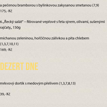
a pečenou bramborou s bylinkovou zakysanou smetanou (7,9)
175,- Kč
6. „Řecký salát“ – filírované vepřové s feta sýrem, olivami, sušenými
rajčaty,, 150g
míchanou zeleninou, hořčičnou zálivkou a pita chlebem
(1,3,7,10,11)
169,- Kč
Dezert dne
mrkvový dortík s medovým přelivem (1,3,7,8,13)
39,- Kč