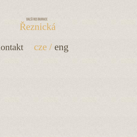
Další restaurace
Řeznická
cze
/
eng
ontakt