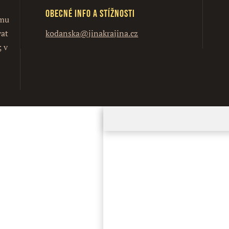
Obecné info a stížnosti
ímu
vat
kodanska@jinakrajina.cz
; v