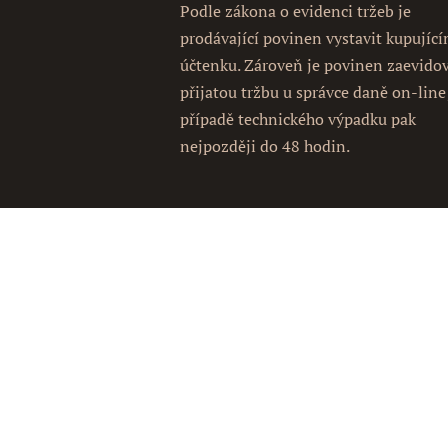
Podle zákona o evidenci tržeb je
prodávající povinen vystavit kupujíc
účtenku. Zároveň je povinen zaevido
přijatou tržbu u správce daně on-line
případě technického výpadku pak
nejpozději do 48 hodin.