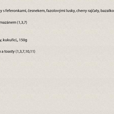
ky s feferonkami, česnekem, fazolovými lusky, cherry rajčaty, bazal
rmazánem (1,3,7)
y, kukuřicí,, 150g
a toasty (1,3,7,10,11)