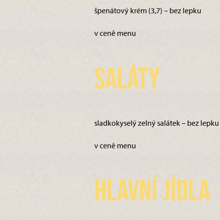
špenátový krém (3,7) – bez lepku
v ceně menu
Saláty
sladkokyselý zelný salátek – bez lepku
v ceně menu
Hlavní jídla