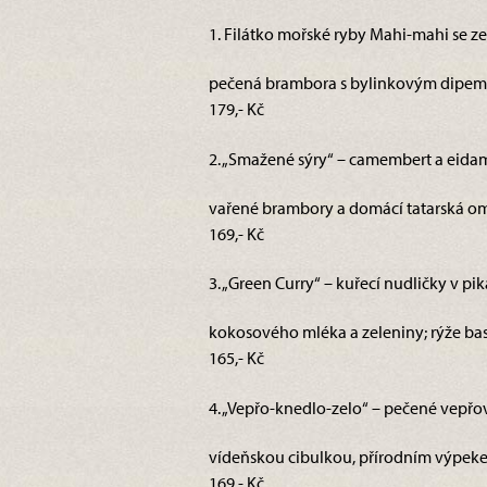
1. Filátko mořské ryby Mahi-mahi se z
pečená brambora s bylinkovým dipem 
179,- Kč
2. „Smažené sýry“ – camembert a eidam
vařené brambory a domácí tatarská omá
169,- Kč
3. „Green Curry“ – kuřecí nudličky v pi
kokosového mléka a zeleniny; rýže basm
165,- Kč
4. „Vepřo-knedlo-zelo“ – pečené vepřo
vídeňskou cibulkou, přírodním výpek
169,- Kč