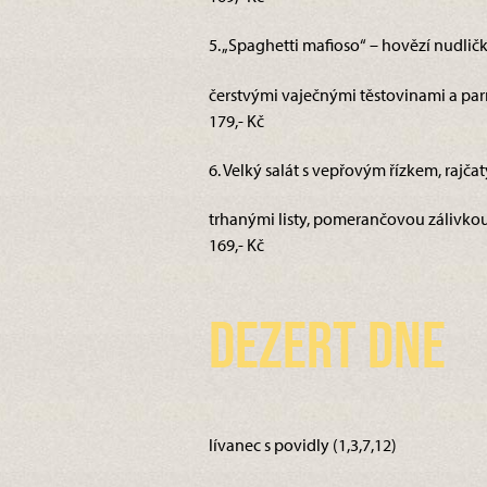
5. „Spaghetti mafioso“ – hovězí nudlič
čerstvými vaječnými těstovinami a pa
179,- Kč
6. Velký salát s vepřovým řízkem, rajčat
trhanými listy, pomerančovou zálivkou 
169,- Kč
Dezert dne
lívanec s povidly (1,3,7,12)