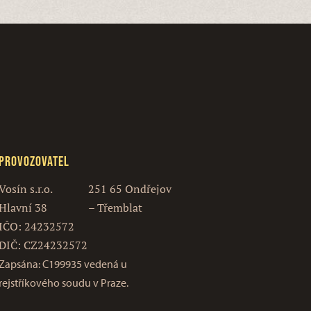
Provozovatel
Vosín s.r.o.
251 65 Ondřejov
Hlavní 38
– Třemblat
IČO: 24232572
DIČ: CZ24232572
Zapsána: C199935 vedená u
rejstříkového soudu v Praze.