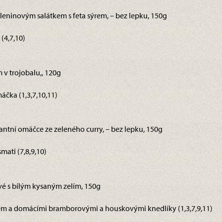
eleninovým salátkem s feta sýrem, – bez lepku, 150g
(4,7,10)
 v trojobalu,, 120g
čka (1,3,7,10,11)
kantní omáčce ze zeleného curry, – bez lepku, 150g
ati (7,8,9,10)
vé s bílým kysaným zelím, 150g
em a domácími bramborovými a houskovými knedlíky (1,3,7,9,11)