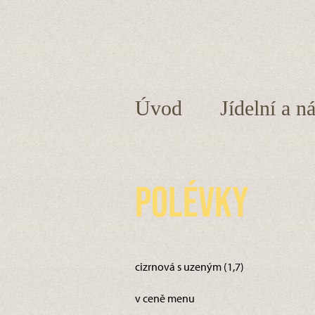
Úvod
Jídelní a n
Polévky
cizrnová s uzeným (1,7)
v ceně menu