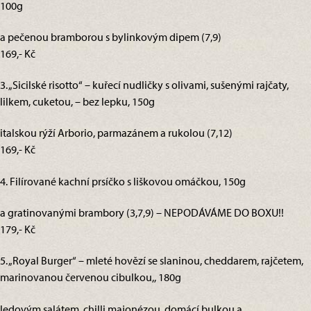
100g
a pečenou bramborou s bylinkovým dipem (7,9)
169,- Kč
3. „Sicilské risotto“ – kuřecí nudličky s olivami, sušenými rajčaty,
lilkem, cuketou, – bez lepku, 150g
italskou rýží Arborio, parmazánem a rukolou (7,12)
169,- Kč
4. Filírované kachní prsíčko s liškovou omáčkou, 150g
a gratinovanými brambory (3,7,9) – NEPODÁVÁME DO BOXU!!
179,- Kč
5. „Royal Burger“ – mleté hovězí se slaninou, cheddarem, rajčetem,
marinovanou červenou cibulkou,, 180g
ledovým salátem, chilli majonézou, domácí bulkou a