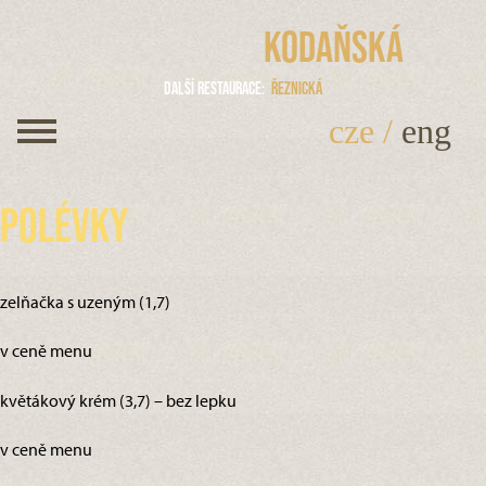
Kodaňská
Další restaurace
Řeznická
cze
/
eng
Polévky
zelňačka s uzeným (1,7)
v ceně menu
květákový krém (3,7) – bez lepku
v ceně menu