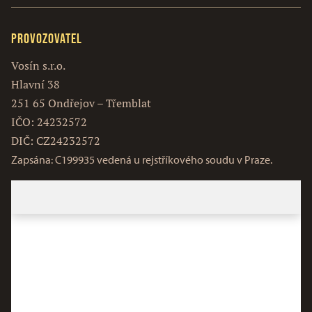
Provozovatel
Vosín s.r.o.
Hlavní 38
251 65 Ondřejov – Třemblat
IČO: 24232572
DIČ: CZ24232572
Zapsána: C199935 vedená u rejstříkového soudu v Praze.