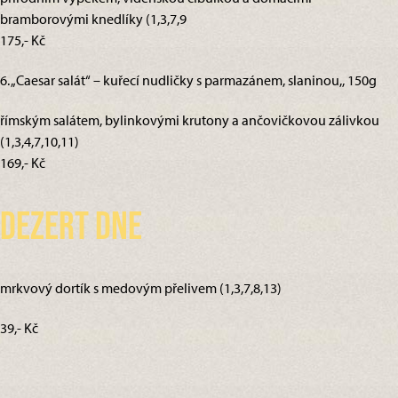
bramborovými knedlíky (1,3,7,9
175,- Kč
6. „Caesar salát“ – kuřecí nudličky s parmazánem, slaninou,, 150g
římským salátem, bylinkovými krutony a ančovičkovou zálivkou
(1,3,4,7,10,11)
169,- Kč
Dezert dne
mrkvový dortík s medovým přelivem (1,3,7,8,13)
39,- Kč