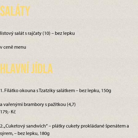
Saláty
listový salát s rajčaty (10) – bez lepku
v ceně menu
Hlavní jídla
1. Filátko okouna s Tzatziky salátkem – bez lepku, 150g
a vařenými brambory s pažitkou (4,7)
179,- Kč
2. „Cuketový sandwich“ – plátky cukety prokládané špenátem a
sýrem, – bez lepku, 180g