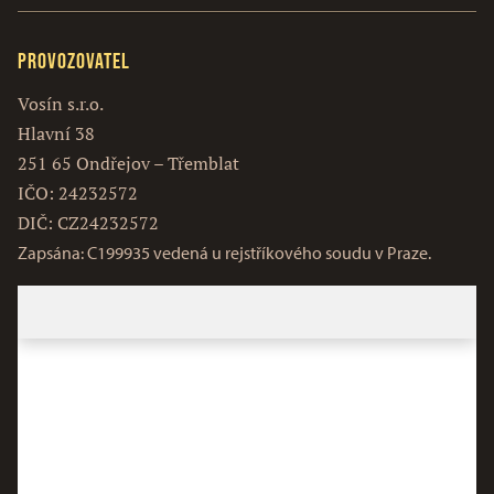
Provozovatel
Vosín s.r.o.
Hlavní 38
251 65 Ondřejov – Třemblat
IČO: 24232572
DIČ: CZ24232572
Zapsána: C199935 vedená u rejstříkového soudu v Praze.