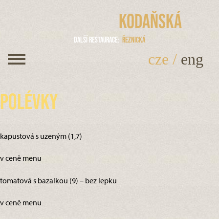
Kodaňská
Další restaurace
Řeznická
cze
/
eng
Polévky
kapustová s uzeným (1,7)
v ceně menu
tomatová s bazalkou (9) – bez lepku
v ceně menu