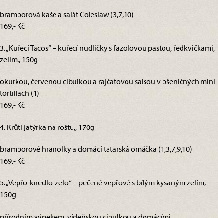
bramborová kaše a salát Coleslaw (3,7,10)
169,- Kč
3. „Kuřecí Tacos“ – kuřecí nudličky s fazolovou pastou, ředkvičkami,
zelím,, 150g
okurkou, červenou cibulkou a rajčatovou salsou v pšeničných mini-
tortillách (1)
169,- Kč
4. Krůtí jatýrka na roštu,, 170g
bramborové hranolky a domácí tatarská omáčka (1,3,7,9,10)
169,- Kč
5. „Vepřo-knedlo-zelo“ – pečené vepřové s bílým kysaným zelím,
150g
přírodním výpekem, vídeňskou cibulkou a domácími