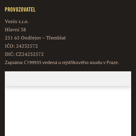
Provozovatel
Vosín s.r.o.
Hlavní 38
251 65 Ondřejov – Třemblat
IČO: 24232572
DIČ: CZ24232572
Zapsána: C199935 vedená u rejstříkového soudu v Praze.