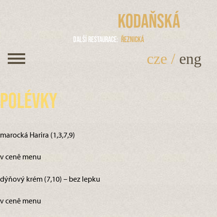
Kodaňská
Další restaurace
Řeznická
cze
/
eng
Polévky
marocká Harira (1,3,7,9)
v ceně menu
dýňový krém (7,10) – bez lepku
v ceně menu