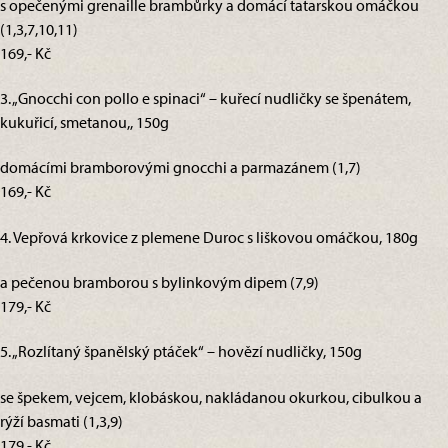
s opečenými grenaille brambůrky a domácí tatarskou omáčkou
(1,3,7,10,11)
169,- Kč
3. „Gnocchi con pollo e spinaci“ – kuřecí nudličky se špenátem,
kukuřicí, smetanou,, 150g
domácími bramborovými gnocchi a parmazánem (1,7)
169,- Kč
4. Vepřová krkovice z plemene Duroc s liškovou omáčkou, 180g
a pečenou bramborou s bylinkovým dipem (7,9)
179,- Kč
5. „Rozlítaný španělský ptáček“ – hovězí nudličky, 150g
se špekem, vejcem, klobáskou, nakládanou okurkou, cibulkou a
rýží basmati (1,3,9)
179,- Kč