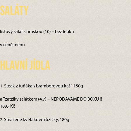
Saláty
listový salát s hruškou (10) – bez lepku
v ceně menu
Hlavní jídla
1. Steak z tuňáka s bramborovou kaší, 150g
a Tzatziky salátkem (4,7) – NEPODÁVÁME DO BOXU !!
189,- Kč
2. Smažené květákové růžičky, 180g