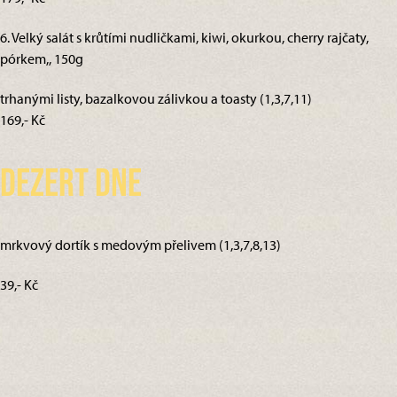
6. Velký salát s krůtími nudličkami, kiwi, okurkou, cherry rajčaty,
pórkem,, 150g
trhanými listy, bazalkovou zálivkou a toasty (1,3,7,11)
169,- Kč
Dezert dne
mrkvový dortík s medovým přelivem (1,3,7,8,13)
39,- Kč