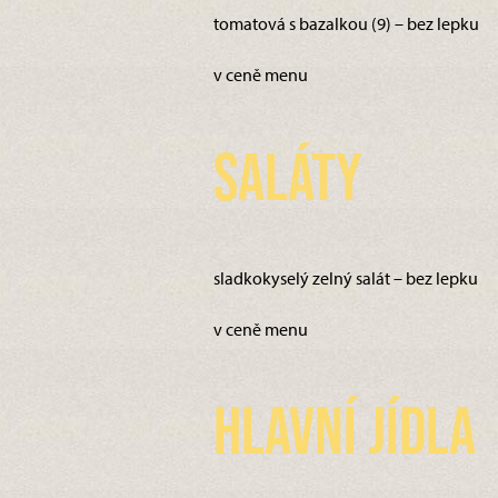
tomatová s bazalkou (9) – bez lepku
v ceně menu
Saláty
sladkokyselý zelný salát – bez lepku
v ceně menu
Hlavní jídla