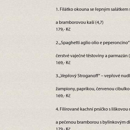
1. Filátko okouna se řepným salátkem
a bramborovou kaší (4,7)
179,- Kč
2. „Spaghetti aglio olio e peperoncino“ 
čerstvé vaječné těstoviny a parmazán (
169,- Kč
3. „Vepřový Stroganoff“ – vepřové nu
žampiony, paprikou, červenou cibulkou,
169,- Kč
4. Filírované kachní prsíčko s liškovo
a pečenou bramborou s bylinkovým 
179,- Kč