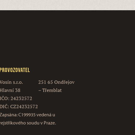
Provozovatel
Vosín s.r.o.
251 65 Ondřejov
Hlavní 38
– Třemblat
IČO: 24232572
DIČ: CZ24232572
Zapsána: C199935 vedená u
rejstříkového soudu v Praze.