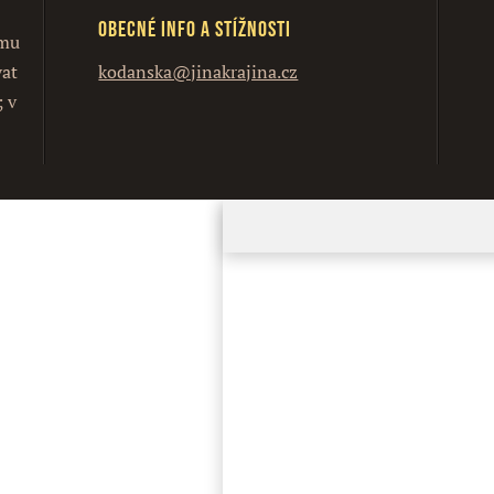
Obecné info a stížnosti
ímu
vat
kodanska@jinakrajina.cz
; v