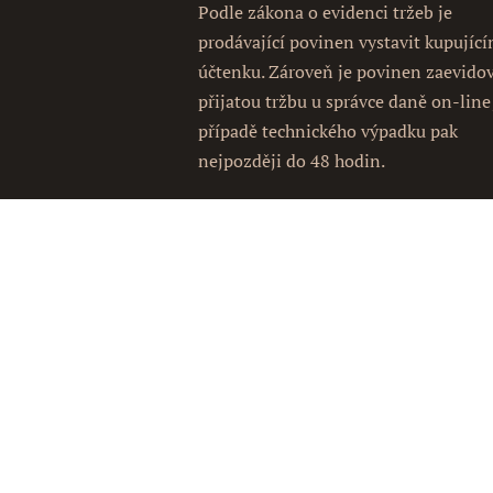
Podle zákona o evidenci tržeb je
prodávající povinen vystavit kupujíc
účtenku. Zároveň je povinen zaevido
přijatou tržbu u správce daně on-line
případě technického výpadku pak
nejpozději do 48 hodin.