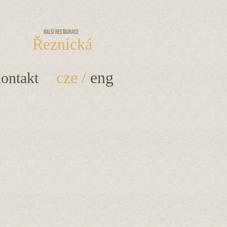
Další restaurace
Řeznická
cze
/
eng
ontakt