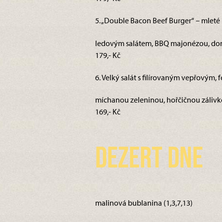
5. „Double Bacon Beef Burger“ – mleté
ledovým salátem, BBQ majonézou, domá
179,- Kč
6. Velký salát s filírovaným vepřovým, f
míchanou zeleninou, hořčičnou zálivkou
169,- Kč
Dezert dne
malinová bublanina (1,3,7,13)