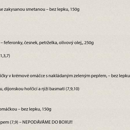
 se zakysanou smetanou – bez lepku, 150g
– feferonky, česnek, petrželka, olivový olej,, 250g
1,3,7)
dličky v krémové omáčce s nakládaným zeleným pepřem, – bez lepku
 dijonskou hořčicí a rýží basmati (7,9,10)
u omáčkou – bez lepku, 150g
dipem (7,9) – NEPODÁVÁME DO BOXU!!