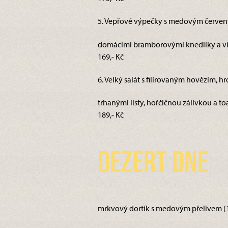
5. Vepřové výpečky s medovým červen
domácími bramborovými knedlíky a víd
169,- Kč
6. Velký salát s filírovaným hovězím, 
trhanými listy, hořčičnou zálivkou a toa
189,- Kč
Dezert dne
mrkvový dortík s medovým přelivem (1,