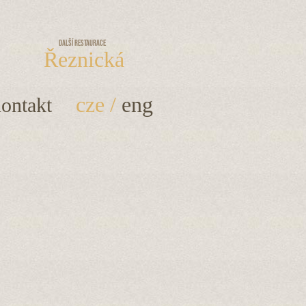
Další restaurace
Řeznická
cze
/
eng
ontakt