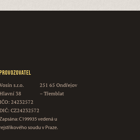
Provozovatel
Vosín s.r.o.
251 65 Ondřejov
Hlavní 38
– Třemblat
IČO: 24232572
DIČ: CZ24232572
Zapsána: C199935 vedená u
rejstříkového soudu v Praze.