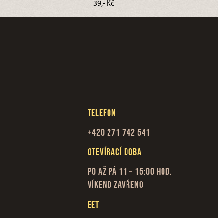
39,- Kč
Telefon
+420 271 742 541
Otevírací doba
Po až Pá 11 – 15:00 hod.
Víkend zavřeno
EET