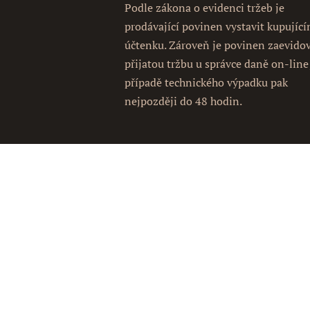
Podle zákona o evidenci tržeb je
prodávající povinen vystavit kupujíc
účtenku. Zároveň je povinen zaevido
přijatou tržbu u správce daně on-line
případě technického výpadku pak
nejpozději do 48 hodin.