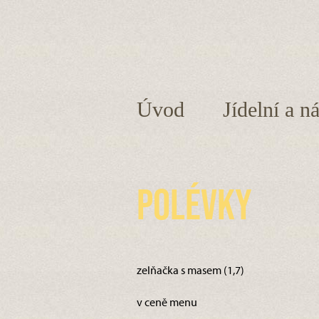
Úvod
Jídelní a n
Polévky
zelňačka s masem (1,7)
v ceně menu