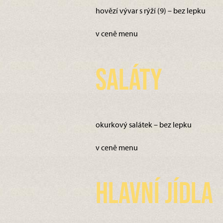
hovězí vývar s rýží (9) – bez lepku
v ceně menu
Saláty
okurkový salátek – bez lepku
v ceně menu
Hlavní jídla