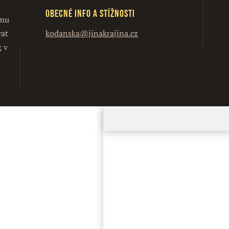
Obecné info a stížnosti
ímu
vat
kodanska@jinakrajina.cz
; v