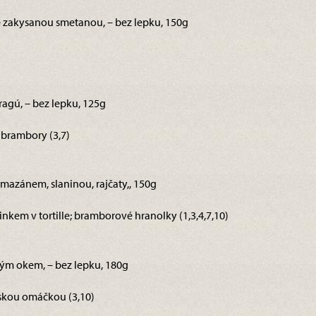
se zakysanou smetanou, – bez lepku, 150g
ragú, – bez lepku, 125g
brambory (3,7)
rmazánem, slaninou, rajčaty,, 150g
kem v tortille; bramborové hranolky (1,3,4,7,10)
ským okem, – bez lepku, 180g
skou omáčkou (3,10)