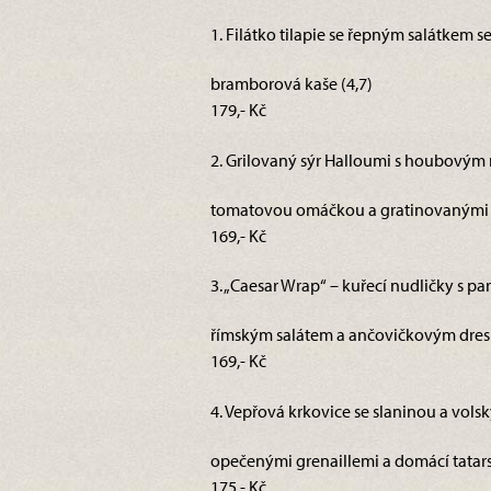
1. Filátko tilapie se řepným salátkem 
bramborová kaše (4,7)
179,- Kč
2. Grilovaný sýr Halloumi s houbovým 
tomatovou omáčkou a gratinovanými 
169,- Kč
3. „Caesar Wrap“ – kuřecí nudličky s pa
římským salátem a ančovičkovým dresin
169,- Kč
4. Vepřová krkovice se slaninou a vol
opečenými grenaillemi a domácí tatar
175,- Kč