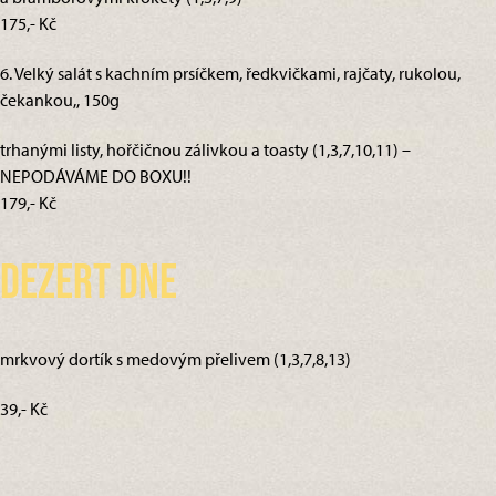
175,- Kč
6. Velký salát s kachním prsíčkem, ředkvičkami, rajčaty, rukolou,
čekankou,, 150g
trhanými listy, hořčičnou zálivkou a toasty (1,3,7,10,11) –
NEPODÁVÁME DO BOXU!!
179,- Kč
Dezert dne
mrkvový dortík s medovým přelivem (1,3,7,8,13)
39,- Kč