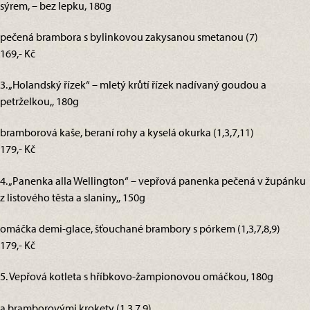
sýrem, – bez lepku, 180g
pečená brambora s bylinkovou zakysanou smetanou (7)
169,- Kč
3. „Holandský řízek“ – mletý krůtí řízek nadívaný goudou a
petrželkou,, 180g
bramborová kaše, beraní rohy a kyselá okurka (1,3,7,11)
179,- Kč
4. „Panenka alla Wellington“ – vepřová panenka pečená v župánku
z listového těsta a slaniny,, 150g
omáčka demi-glace, šťouchané brambory s pórkem (1,3,7,8,9)
179,- Kč
5. Vepřová kotleta s hříbkovo-žampionovou omáčkou, 180g
a bramborovými krokety (1,3,7,9)