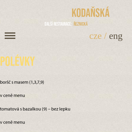
Kodaňská
Další restaurace
Řeznická
cze
/
eng
Polévky
boršč s masem (1,3,7,9)
v ceně menu
tomatová s bazalkou (9) – bez lepku
v ceně menu