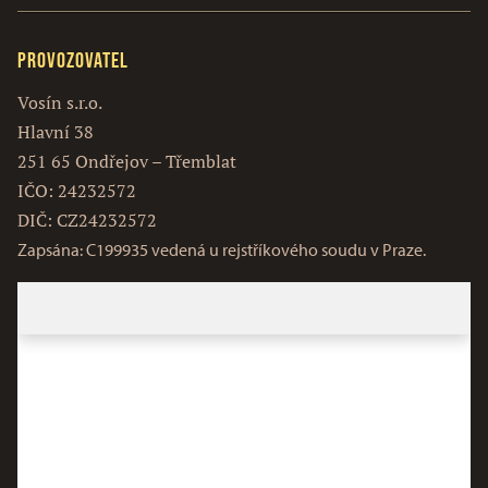
Provozovatel
Vosín s.r.o.
Hlavní 38
251 65 Ondřejov – Třemblat
IČO: 24232572
DIČ: CZ24232572
Zapsána: C199935 vedená u rejstříkového soudu v Praze.