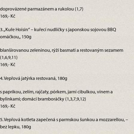
doprovázené parmazánem a rukolou (1,7)
169,- Kč
3. „Kuře Hoisin“ – kuřecí nudličky s japonskou sojovou BBQ
omáčkou,, 150g
blanšírovanou zeleninou, rýží basmati a restovaným sezamem
(1,6,9,11)
169,- Kč
4. Vepřová jatýrka restovaná, 180g
s paprikou, zelím, rajčaty, pórkem, jarní cibulkou, vínem a
bylinkami; domácí bramboráčky (1,3,7,9,12)
169,- Kč
5. Vepřová kotleta zapečená s parmskou šunkou a mozzarellou, –
bez lepku, 180g