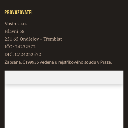
Provozovatel
Vosín s.r.o.
Hlavní 38
251 65 Ondřejov – Třemblat
IČO: 24232572
DIČ: CZ24232572
Zapsána: C199935 vedená u rejstříkového soudu v Praze.