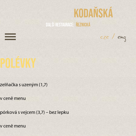
Kodaňská
Další restaurace
Řeznická
cze
/
eng
Polévky
zelňačka s uzeným (1,7)
v ceně menu
pórková s vejcem (3,7) – bez lepku
v ceně menu