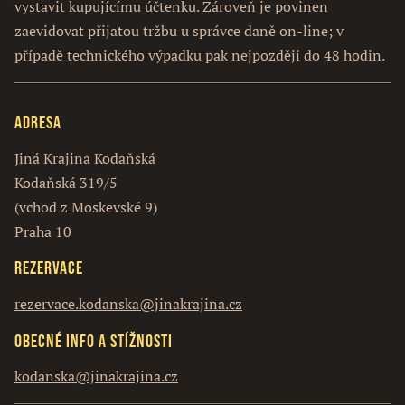
vystavit kupujícímu účtenku. Zároveň je povinen
zaevidovat přijatou tržbu u správce daně on-line; v
případě technického výpadku pak nejpozději do 48 hodin.
Adresa
Jiná Krajina Kodaňská
Kodaňská 319/5
(vchod z Moskevské 9)
Praha 10
Rezervace
rezervace.kodanska@jinakrajina.cz
Obecné info a stížnosti
kodanska@jinakrajina.cz