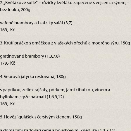
2. „Květákové suflé“ – růžičky květáku zapečené s vejcem a sýrem, –
bez lepku, 200g
vařené brambory a Tzatziky salát (3,7)
169,- Kč
3. Krůtí prsíčko s omáčkou z vlašských ořechů a modrého sýru, 150g
gratinované brambory (1,3,7,8)
179,- Kč
4. Vepřová jatýrka restovaná, 180g
s paprikou, zelím, rajčaty, pórkem, jarní cibulkou, vínem a
bylinkami; rýže basmati (1,6,9,12)
169,- Kč
5. Hovězí gulášek s čerstvým křenem, 150g
a domácími karlovarskými a houskovými knedlíky (1,3,7,11)