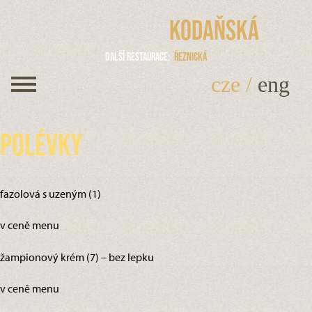
Kodaňská
Další restaurace
Řeznická
cze
/
eng
Polévky
fazolová s uzeným (1)
v ceně menu
žampionový krém (7) – bez lepku
v ceně menu