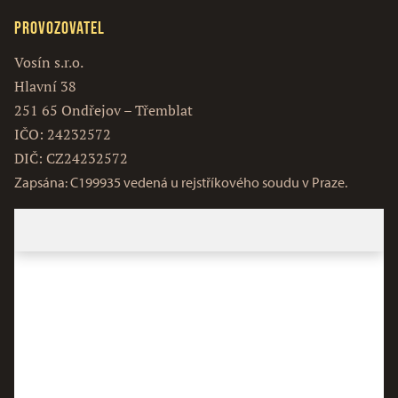
Provozovatel
Vosín s.r.o.
Hlavní 38
251 65 Ondřejov – Třemblat
IČO: 24232572
DIČ: CZ24232572
Zapsána: C199935 vedená u rejstříkového soudu v Praze.