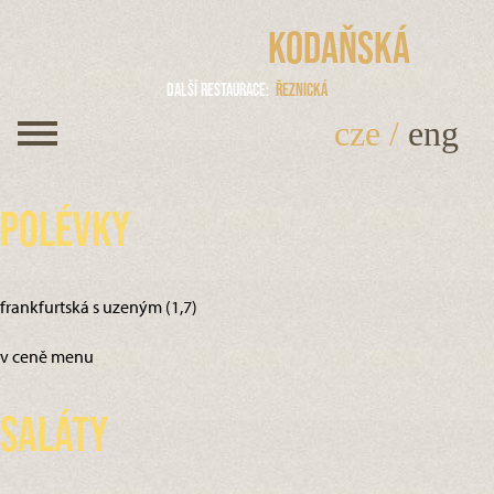
Kodaňská
Další restaurace
Řeznická
cze
/
eng
Polévky
frankfurtská s uzeným (1,7)
v ceně menu
Saláty