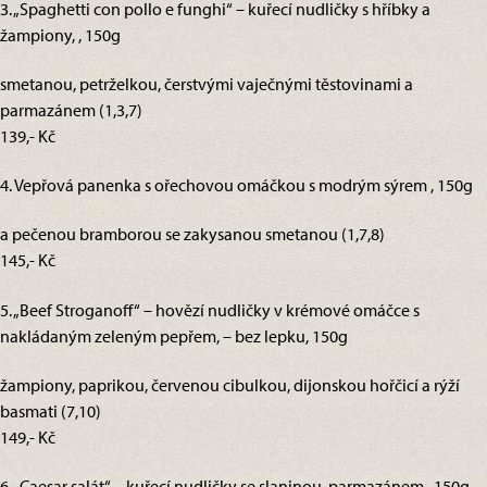
3. „Spaghetti con pollo e funghi“ – kuřecí nudličky s hříbky a
žampiony, , 150g
smetanou, petrželkou, čerstvými vaječnými těstovinami a
parmazánem (1,3,7)
139,- Kč
4. Vepřová panenka s ořechovou omáčkou s modrým sýrem , 150g
a pečenou bramborou se zakysanou smetanou (1,7,8)
145,- Kč
5. „Beef Stroganoff“ – hovězí nudličky v krémové omáčce s
nakládaným zeleným pepřem, – bez lepku, 150g
žampiony, paprikou, červenou cibulkou, dijonskou hořčicí a rýží
basmati (7,10)
149,- Kč
6. „Caesar salát“ – kuřecí nudličky se slaninou, parmazánem,, 150g