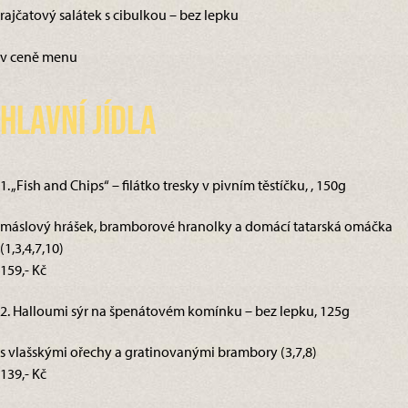
rajčatový salátek s cibulkou – bez lepku
v ceně menu
Hlavní jídla
1. „Fish and Chips“ – filátko tresky v pivním těstíčku, , 150g
máslový hrášek, bramborové hranolky a domácí tatarská omáčka
(1,3,4,7,10)
159,- Kč
2. Halloumi sýr na špenátovém komínku – bez lepku, 125g
s vlašskými ořechy a gratinovanými brambory (3,7,8)
139,- Kč