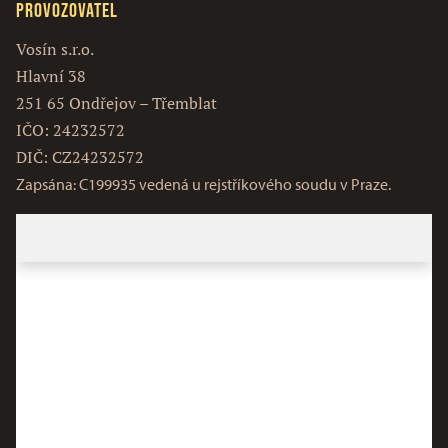
Provozovatel
Vosín s.r.o.
Hlavní 38
251 65 Ondřejov – Třemblat
IČO: 24232572
DIČ: CZ24232572
Zapsána: C199935 vedená u rejstříkového soudu v Praze.