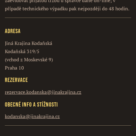
zaevidovat přijatou tržbu u správce daně on-line; v
případě technického výpadku pak nejpozději do 48 hodin.
Adresa
Jiná Krajina Kodaňská
Kodaňská 319/5
(vchod z Moskevské 9)
Praha 10
Rezervace
rezervace.kodanska@jinakrajina.cz
Obecné info a stížnosti
kodanska@jinakrajina.cz