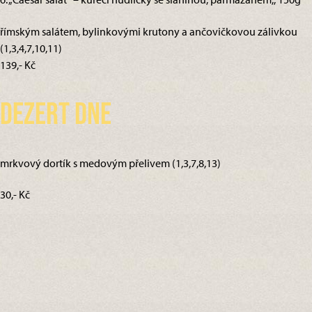
římským salátem, bylinkovými krutony a ančovičkovou zálivkou
(1,3,4,7,10,11)
139,- Kč
Dezert dne
mrkvový dortík s medovým přelivem (1,3,7,8,13)
30,- Kč