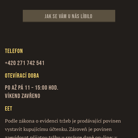
Jak se vám u nás líbilo
Telefon
+420 271 742 541
Otevírací doba
Po až Pá 11 – 15:00 hod.
Víkend zavřeno
EET
Podle zákona o evidenci tržeb je prodávající povinen
vystavit kupujícímu účtenku. Zároveň je povinen
zaevidovat přijatou tržbu u správce daně on-line; v