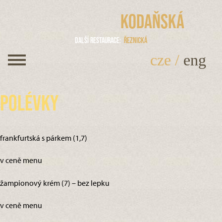
Kodaňská
Další restaurace
Řeznická
cze
/
eng
Polévky
frankfurtská s párkem (1,7)
v ceně menu
žampionový krém (7) – bez lepku
v ceně menu