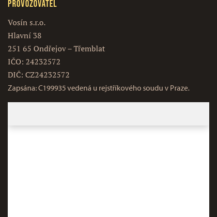
Provozovatel
Vosín s.r.o.
Hlavní 38
251 65 Ondřejov – Třemblat
IČO: 24232572
DIČ: CZ24232572
Zapsána: C199935 vedená u rejstříkového soudu v Praze.