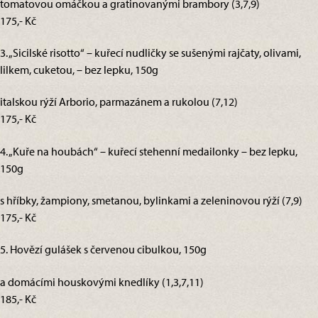
tomatovou omáčkou a gratinovanými brambory (3,7,9)
175,- Kč
3. „Sicilské risotto“ – kuřecí nudličky se sušenými rajčaty, olivami,
lilkem, cuketou, – bez lepku, 150g
italskou rýží Arborio, parmazánem a rukolou (7,12)
175,- Kč
4. „Kuře na houbách“ – kuřecí stehenní medailonky – bez lepku,
150g
s hříbky, žampiony, smetanou, bylinkami a zeleninovou rýží (7,9)
175,- Kč
5. Hovězí gulášek s červenou cibulkou, 150g
a domácími houskovými knedlíky (1,3,7,11)
185,- Kč