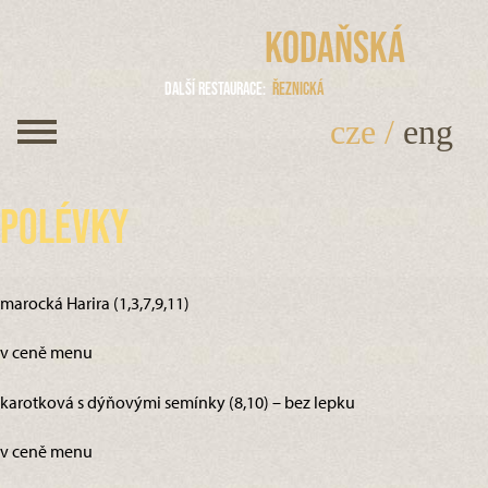
Kodaňská
Další restaurace
Řeznická
cze
/
eng
Polévky
marocká Harira (1,3,7,9,11)
v ceně menu
karotková s dýňovými semínky (8,10) – bez lepku
v ceně menu