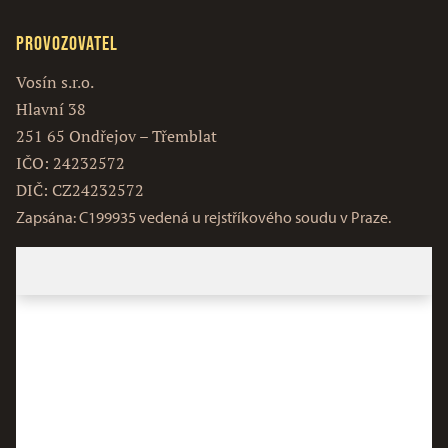
Provozovatel
Vosín s.r.o.
Hlavní 38
251 65 Ondřejov – Třemblat
IČO: 24232572
DIČ: CZ24232572
Zapsána: C199935 vedená u rejstříkového soudu v Praze.