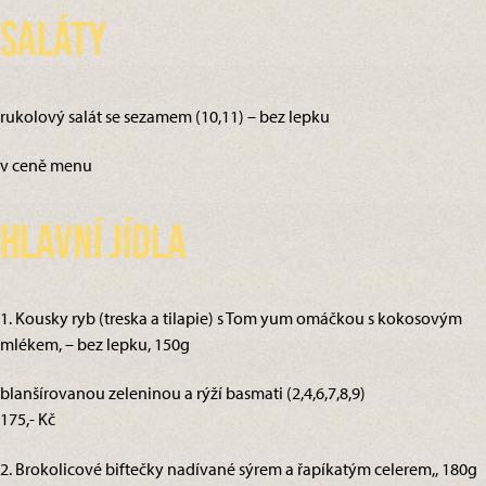
Saláty
rukolový salát se sezamem (10,11) – bez lepku
v ceně menu
Hlavní jídla
1. Kousky ryb (treska a tilapie) s Tom yum omáčkou s kokosovým
mlékem, – bez lepku, 150g
blanšírovanou zeleninou a rýží basmati (2,4,6,7,8,9)
175,- Kč
2. Brokolicové biftečky nadívané sýrem a řapíkatým celerem,, 180g