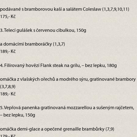
podávané s bramborovou kaší a salátem Coleslaw (1,3,7,9,10,11)
175,- Kč
3. Telecí gulášek s červenou cibulkou, 150g
a domácími bramboráčky (1,3,7)
189,- Kč
4. Filírovaný hovězí Flank steak na grilu, – bez lepku, 180g
omáčka z vlašských ořechů a modrého sýru, gratinované brambory
(3,7,8,9)
189,- Kč
5. Vepřová panenka gratinovaná mozzarellou a sušeným rajčetem,
– bez lepku, 150g
omáčka demi-glace a opečené grenaille brambůrky (7,9)
179,- Kč