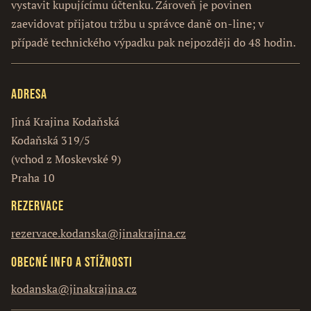
vystavit kupujícímu účtenku. Zároveň je povinen
zaevidovat přijatou tržbu u správce daně on-line; v
případě technického výpadku pak nejpozději do 48 hodin.
Adresa
Jiná Krajina Kodaňská
Kodaňská 319/5
(vchod z Moskevské 9)
Praha 10
Rezervace
rezervace.kodanska@jinakrajina.cz
Obecné info a stížnosti
kodanska@jinakrajina.cz