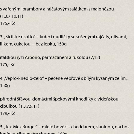
s vařenými brambory a rajčatovým salátkem s majonézou
(1,3,7,10,11)
175,- Kč
3. „Sicilské risotto“ – kuřecí nudličky se sušenými rajčaty, olivami,
lilkem, cuketou, – bez lepku, 150g
italskou rýží Arborio, parmazánem a rukolou (7,12)
175,- Kč
4. „Vepřo-knedlo-zelo“ – pečené vepřové s bílým kysaným zelím,,
150g
přírodní šťávou, domácími špekovými knedlíky a vídeňskou
cibulkou (1,3,7,9,11)
179,- Kč
5. „Tex-Mex Burger“ – mleté hovězí s cheddarem, slaninou, nachos
lupínky, cibulovým chutney,, 180g