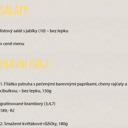
Saláty
listový salát s jablky (10) – bez lepku
v ceně menu
Hlavní jídla
1. Filátko pstruha s pečenými barevnými paprikami, cherry rajčaty a
cibulkou; – bez lepku, 150g
gratinované brambory (3,4,7)
189,- Kč
2. Smažené květákové růžičky, 180g