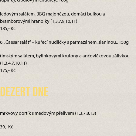
ledovým salátem, BBQ majonézou, domácí bulkou a
bramborovými hranolky (1,3,7,9,10,11)
185,- Kč
6. „Caesar salát“ – kuřecí nudličky s parmazánem, slaninou,, 150g
římským salátem, bylinkovými krutony a ančovičkovou zálivkou
(1,3,4,7,10,11)
175,- Kč
Dezert dne
mrkvový dortík s medovým přelivem (1,3,7,8,13)
39,- Kč