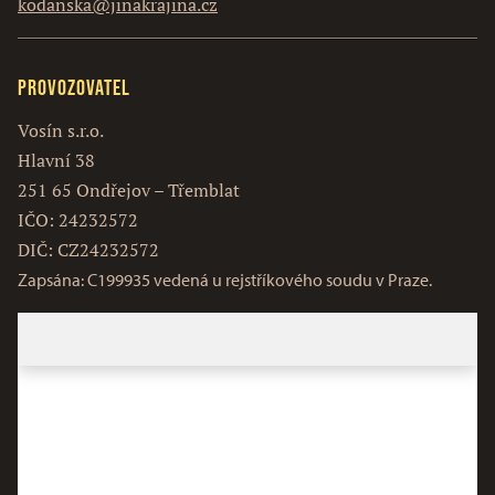
kodanska@jinakrajina.cz
Provozovatel
Vosín s.r.o.
Hlavní 38
251 65 Ondřejov – Třemblat
IČO: 24232572
DIČ: CZ24232572
Zapsána: C199935 vedená u rejstříkového soudu v Praze.