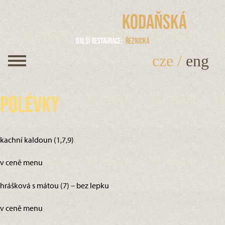
Kodaňská
Další restaurace
Řeznická
cze
/
eng
Polévky
kachní kaldoun (1,7,9)
v ceně menu
hrášková s mátou (7) – bez lepku
v ceně menu