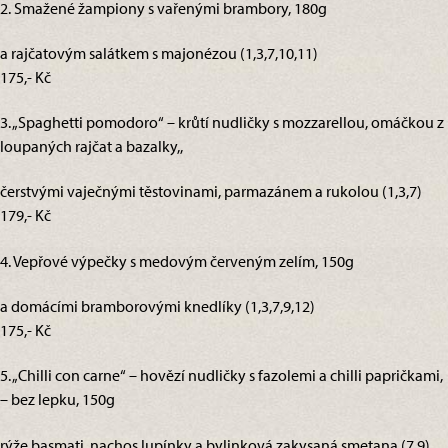
2. Smažené žampiony s vařenými brambory, 180g
a rajčatovým salátkem s majonézou (1,3,7,10,11)
175,- Kč
3. „Spaghetti pomodoro“ – krůtí nudličky s mozzarellou, omáčkou z
loupaných rajčat a bazalky,,
čerstvými vaječnými těstovinami, parmazánem a rukolou (1,3,7)
179,- Kč
4. Vepřové výpečky s medovým červeným zelím, 150g
a domácími bramborovými knedlíky (1,3,7,9,12)
175,- Kč
5. „Chilli con carne“ – hovězí nudličky s fazolemi a chilli papričkami,
– bez lepku, 150g
rýže basmati, nachos lupínky a bylinková zakysaná smetana (7,9)