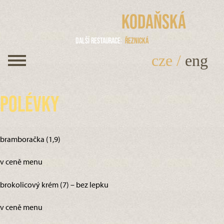
Kodaňská
Další restaurace
Řeznická
cze
/
eng
Polévky
bramboračka (1,9)
v ceně menu
brokolicový krém (7) – bez lepku
v ceně menu