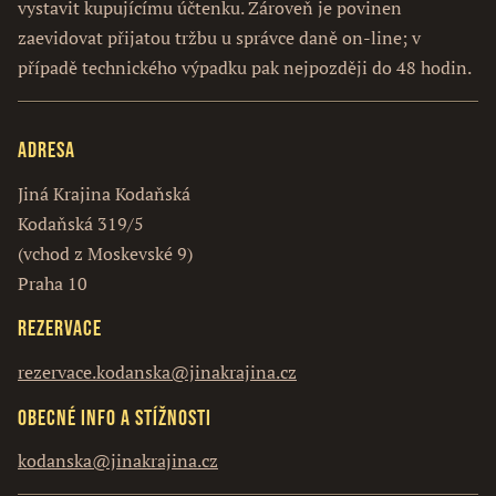
vystavit kupujícímu účtenku. Zároveň je povinen
zaevidovat přijatou tržbu u správce daně on-line; v
případě technického výpadku pak nejpozději do 48 hodin.
Adresa
Jiná Krajina Kodaňská
Kodaňská 319/5
(vchod z Moskevské 9)
Praha 10
Rezervace
rezervace.kodanska@jinakrajina.cz
Obecné info a stížnosti
kodanska@jinakrajina.cz