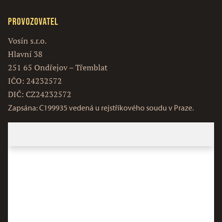
Provozovatel
Vosín s.r.o.
Hlavní 38
251 65 Ondřejov – Třemblat
IČO: 24232572
DIČ: CZ24232572
Zapsána: C199935 vedená u rejstříkového soudu v Praze.