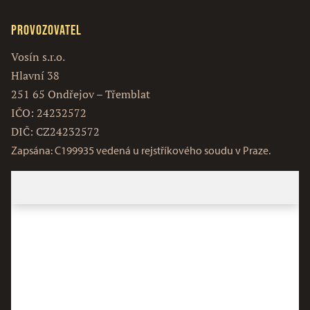
Provozovatel
Vosín s.r.o.
Hlavní 38
251 65 Ondřejov – Třemblat
IČO: 24232572
DIČ: CZ24232572
Zapsána: C199935 vedená u rejstříkového soudu v Praze.