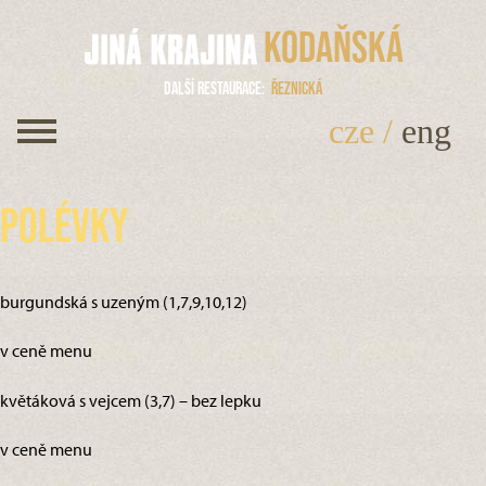
Kodaňská
Další restaurace
Řeznická
cze
/
eng
Polévky
burgundská s uzeným (1,7,9,10,12)
v ceně menu
květáková s vejcem (3,7) – bez lepku
v ceně menu