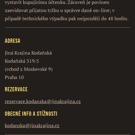
vystavit kupujícímu účtenku. Zároveň je povinen
zaevidovat přijatou tržbu u správce daně on-line; v
případě technického výpadku pak nejpozději do 48 hodin.
Adresa
Jiná Krajina Kodaňská
Kodaňská 319/5
(vchod z Moskevské 9)
Praha 10
Rezervace
rezervace.kodanska@jinakrajina.cz
Obecné info a stížnosti
kodanska@jinakrajina.cz