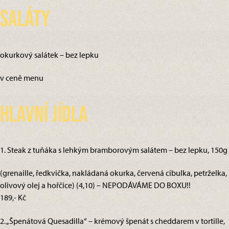
Saláty
okurkový salátek – bez lepku
v ceně menu
Hlavní jídla
1. Steak z tuňáka s lehkým bramborovým salátem – bez lepku, 150g
(grenaille, ředkvička, nakládaná okurka, červená cibulka, petrželka,
olivový olej a hořčice) (4,10) – NEPODÁVÁME DO BOXU!!
189,- Kč
2. „Špenátová Quesadilla“ – krémový špenát s cheddarem v tortille,