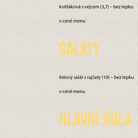
květáková s vejcem (3,7) – bez lepku
v ceně menu
Saláty
listový salát s rajčaty (10) – bez lepku
v ceně menu
Hlavní jídla