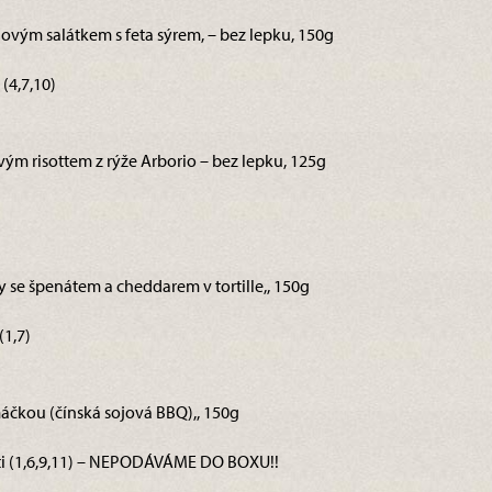
ovým salátkem s feta sýrem, – bez lepku, 150g
(4,7,10)
vým risottem z rýže Arborio – bez lepku, 125g
ky se špenátem a cheddarem v tortille,, 150g
(1,7)
máčkou (čínská sojová BBQ),, 150g
ti (1,6,9,11) – NEPODÁVÁME DO BOXU!!