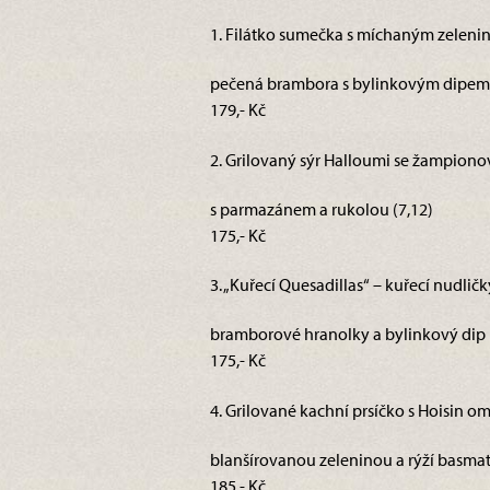
1. Filátko sumečka s míchaným zelenin
pečená brambora s bylinkovým dipem 
179,- Kč
2. Grilovaný sýr Halloumi se žampiono
s parmazánem a rukolou (7,12)
175,- Kč
3. „Kuřecí Quesadillas“ – kuřecí nudlič
bramborové hranolky a bylinkový dip 
175,- Kč
4. Grilované kachní prsíčko s Hoisin o
blanšírovanou zeleninou a rýží basma
185,- Kč