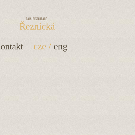
Další restaurace
Řeznická
cze
/
eng
ontakt