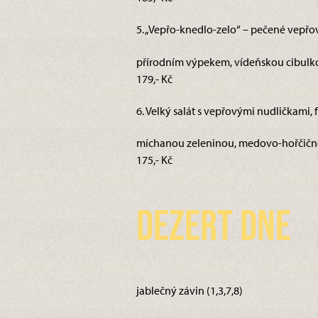
5. „Vepřo-knedlo-zelo“ – pečené vepřo
přírodním výpekem, vídeňskou cibulk
179,- Kč
6. Velký salát s vepřovými nudličkami, 
míchanou zeleninou, medovo-hořčičnou 
175,- Kč
Dezert dne
jablečný závin (1,3,7,8)