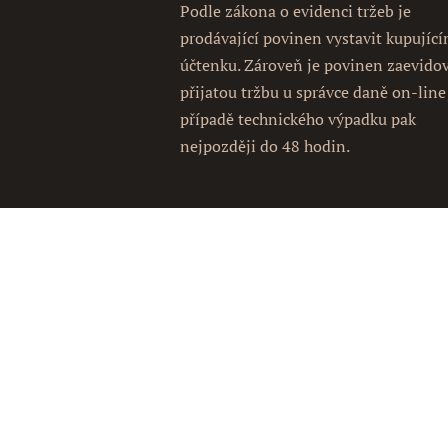
Podle zákona o evidenci tržeb je
prodávající povinen vystavit kupujíc
účtenku. Zároveň je povinen zaevido
přijatou tržbu u správce daně on-line
případě technického výpadku pak
nejpozději do 48 hodin.