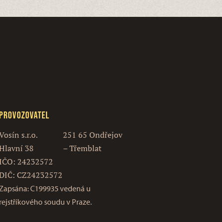
Provozovatel
Vosín s.r.o.
251 65 Ondřejov
Hlavní 38
– Třemblat
IČO: 24232572
DIČ: CZ24232572
Zapsána: C199935 vedená u
rejstříkového soudu v Praze.