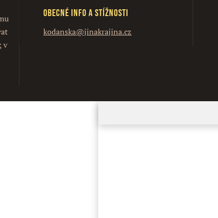
Obecné info a stížnosti
ímu
vat
kodanska@jinakrajina.cz
; v