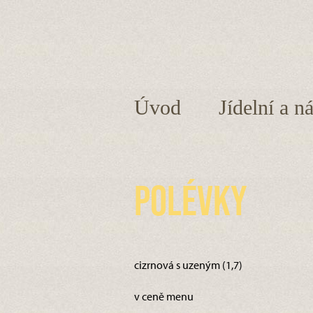
Úvod
Jídelní a n
Polévky
cizrnová s uzeným (1,7)
v ceně menu