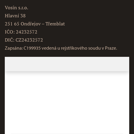
Vosín s.r.o.
Hlavní 38
251 65 Ondřejov – Třemblat
IČO: 24232572
DIČ: CZ24232572
Zapsána: C199935 vedená u rejstříkového soudu v Praze.