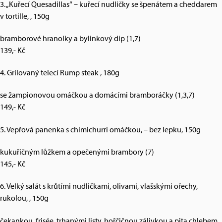
3. „Kuřecí Quesadillas“ – kuřecí nudličky se špenátem a cheddarem
v tortille, , 150g
bramborové hranolky a bylinkový dip (1,7)
139,- Kč
4. Grilovaný telecí Rump steak , 180g
se žampionovou omáčkou a domácími bramboráčky (1,3,7)
149,- Kč
5. Vepřová panenka s chimichurri omáčkou, – bez lepku, 150g
kukuřičným lůžkem a opečenými brambory (7)
145,- Kč
6. Velký salát s krůtími nudličkami, olivami, vlašskými ořechy,
rukolou, , 150g
čekankou, frisée, trhanými listy, hořčičnou zálivkou a pita chlebem