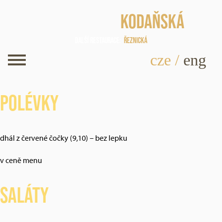
Kodaňská
Další restaurace
Řeznická
cze
/
eng
Polévky
dhál z červené čočky (9,10) – bez lepku
v ceně menu
Saláty