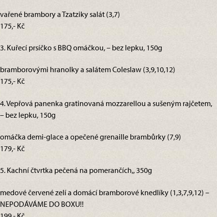
vařené brambory a Tzatziky salát (3,7)
175,- Kč
3. Kuřecí prsíčko s BBQ omáčkou, – bez lepku, 150g
bramborovými hranolky a salátem Coleslaw (3,9,10,12)
175,- Kč
4. Vepřová panenka gratinovaná mozzarellou a sušeným rajčetem,
– bez lepku, 150g
omáčka demi-glace a opečené grenaille brambůrky (7,9)
179,- Kč
5. Kachní čtvrtka pečená na pomerančích,, 350g
medové červené zelí a domácí bramborové knedlíky (1,3,7,9,12) –
NEPODÁVÁME DO BOXU!!
199,- Kč