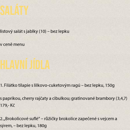
Saláty
listový salát s jablky (10) – bez lepku
v ceně menu
Hlavní jídla
1. Filátko tilapie s lilkovo-cuketovým ragú – bez lepku, 150g
s paprikou, cherry rajčaty a cibulkou; gratinované brambory (3,4,7)
179,- Kč
2. „Brokolicové suflé“ – růžičky brokolice zapečené s vejcem a
sýrem, – bez lepku, 180g