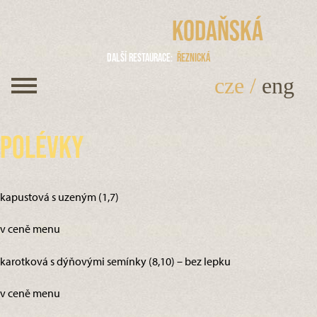
Kodaňská
Další restaurace
Řeznická
cze
/
eng
Polévky
kapustová s uzeným (1,7)
v ceně menu
karotková s dýňovými semínky (8,10) – bez lepku
v ceně menu