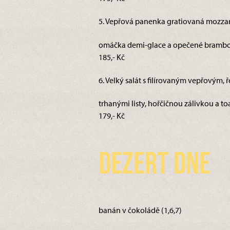
5. Vepřová panenka gratiovaná mozzar
omáčka demi-glace a opečené brambor
185,- Kč
6. Velký salát s filírovaným vepřovým, 
trhanými listy, hořčičnou zálivkou a toa
179,- Kč
Dezert dne
banán v čokoládě (1,6,7)