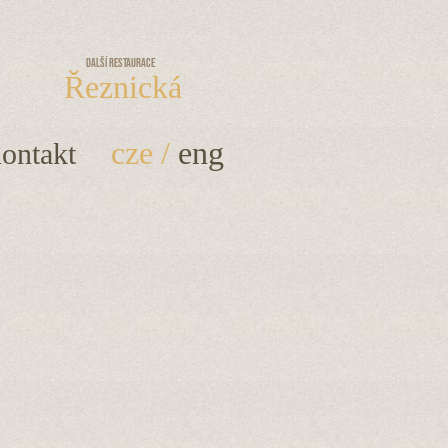
Další restaurace
Řeznická
cze
/
eng
ontakt