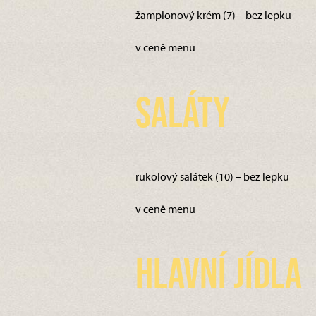
žampionový krém (7) – bez lepku
v ceně menu
Saláty
rukolový salátek (10) – bez lepku
v ceně menu
Hlavní jídla