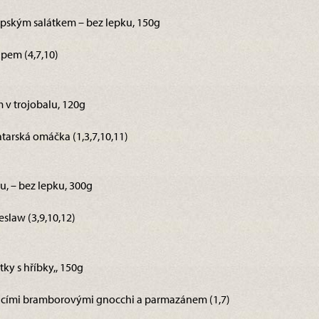
opským salátkem – bez lepku, 150g
pem (4,7,10)
 v trojobalu, 120g
tarská omáčka (1,3,7,10,11)
u, – bez lepku, 300g
slaw (3,9,10,12)
ky s hříbky,, 150g
ácími bramborovými gnocchi a parmazánem (1,7)