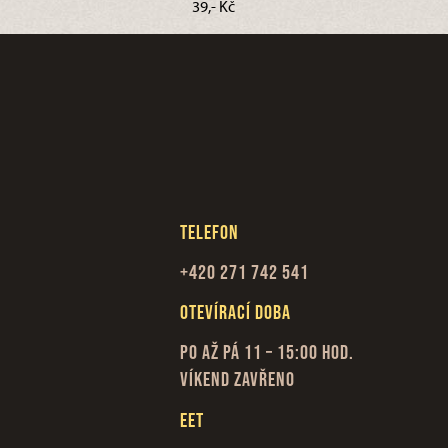
39,- Kč
Telefon
+420 271 742 541
Otevírací doba
Po až Pá 11 – 15:00 hod.
Víkend zavřeno
EET