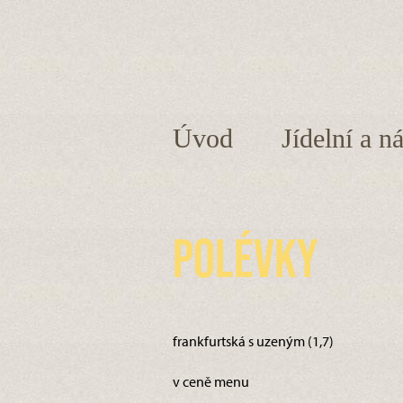
Úvod
Jídelní a n
Polévky
frankfurtská s uzeným (1,7)
v ceně menu