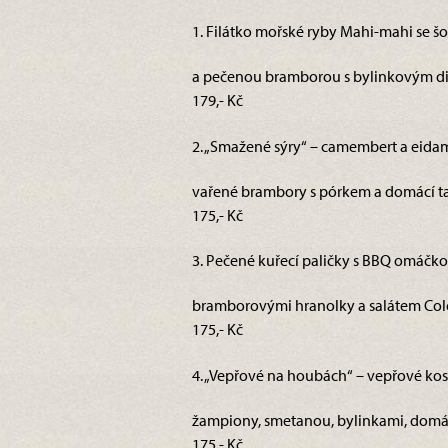
1. Filátko mořské ryby Mahi-mahi se š
a pečenou bramborou s bylinkovým di
179,- Kč
2. „Smažené sýry“ – camembert a eidam
vařené brambory s pórkem a domácí ta
175,- Kč
3. Pečené kuřecí paličky s BBQ omáčko
bramborovými hranolky a salátem Cole
175,- Kč
4. „Vepřové na houbách“ – vepřové kost
žampiony, smetanou, bylinkami, dom
175,- Kč