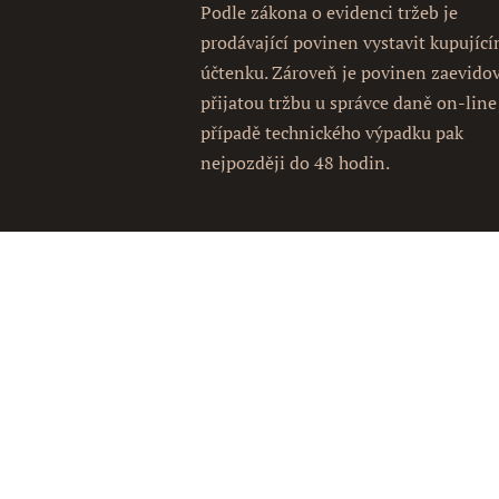
Podle zákona o evidenci tržeb je
prodávající povinen vystavit kupujíc
účtenku. Zároveň je povinen zaevido
přijatou tržbu u správce daně on-line
případě technického výpadku pak
nejpozději do 48 hodin.