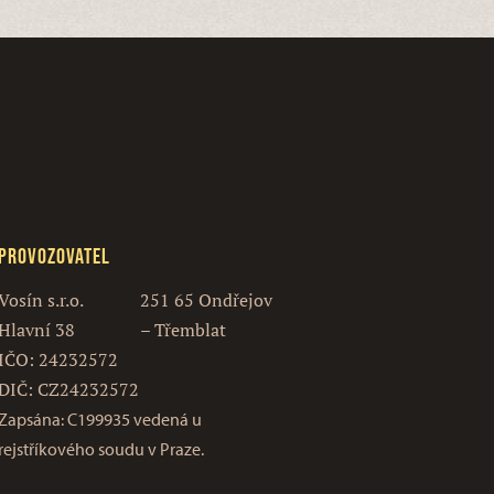
Provozovatel
Vosín s.r.o.
251 65 Ondřejov
Hlavní 38
– Třemblat
IČO: 24232572
DIČ: CZ24232572
Zapsána: C199935 vedená u
rejstříkového soudu v Praze.