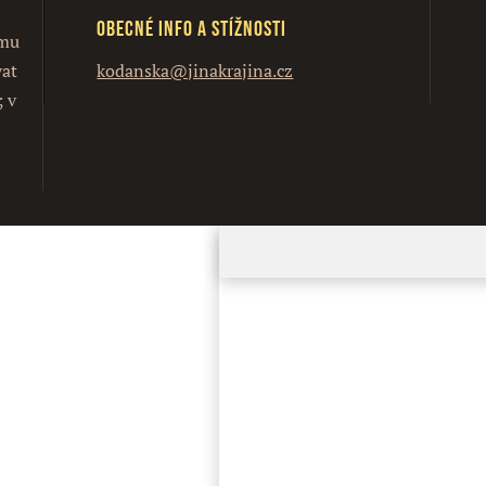
Obecné info a stížnosti
ímu
vat
kodanska@jinakrajina.cz
; v