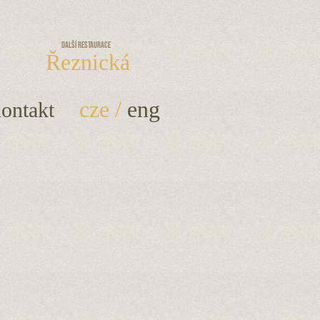
Další restaurace
Řeznická
cze
/
eng
ontakt