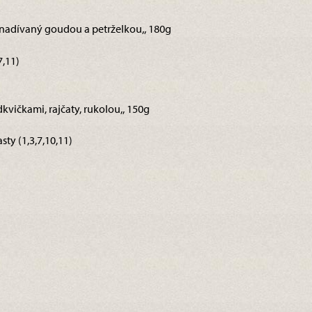
ek nadívaný goudou a petrželkou,, 180g
7,11)
kvičkami, rajčaty, rukolou,, 150g
sty (1,3,7,10,11)