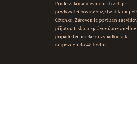
Podle zákona o evidenci tržeb je
prodávající povinen vystavit kupujíc
účtenku. Zároveň je povinen zaevido
přijatou tržbu u správce daně on-line
případě technického výpadku pak
nejpozději do 48 hodin.