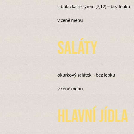
cibulačka se sýrem (7,12) – bez lepku
v ceně menu
Saláty
okurkový salátek – bez lepku
v ceně menu
Hlavní jídla