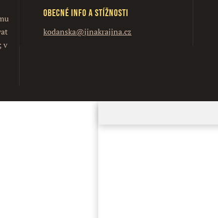
Obecné info a stížnosti
ímu
vat
kodanska@jinakrajina.cz
; v