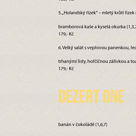
5. „Holandský řízek“ – mletý krůtí říz
bramborová kaše a kyselá okurka (1,3,
179,- Kč
6. Velký salát s vepřovou panenkou, řed
trhanými listy, hořčičnou zálivkou a toa
179,- Kč
Dezert dne
banán v čokoládě (1,6,7)