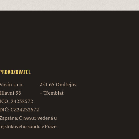
Provozovatel
Vosín s.r.o.
251 65 Ondřejov
Hlavní 38
– Třemblat
IČO: 24232572
DIČ: CZ24232572
Zapsána: C199935 vedená u
rejstříkového soudu v Praze.