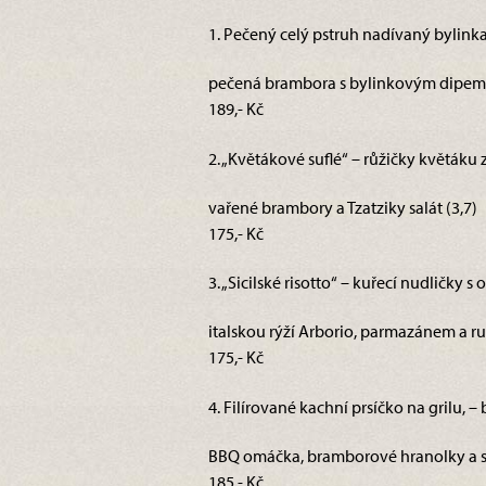
1. Pečený celý pstruh nadívaný bylinka
pečená brambora s bylinkovým dipem a
189,- Kč
2. „Květákové suflé“ – růžičky květáku
vařené brambory a Tzatziky salát (3,7)
175,- Kč
3. „Sicilské risotto“ – kuřecí nudličky s
italskou rýží Arborio, parmazánem a ru
175,- Kč
4. Filírované kachní prsíčko na grilu, –
BBQ omáčka, bramborové hranolky a s
185,- Kč