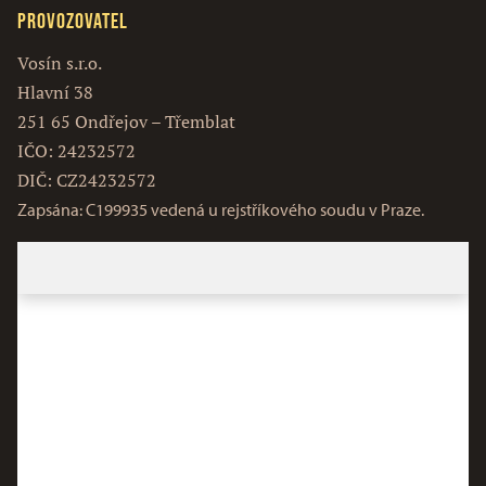
Provozovatel
Vosín s.r.o.
Hlavní 38
251 65 Ondřejov – Třemblat
IČO: 24232572
DIČ: CZ24232572
Zapsána: C199935 vedená u rejstříkového soudu v Praze.