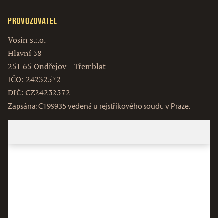
Provozovatel
Vosín s.r.o.
Hlavní 38
251 65 Ondřejov – Třemblat
IČO: 24232572
DIČ: CZ24232572
Zapsána: C199935 vedená u rejstříkového soudu v Praze.