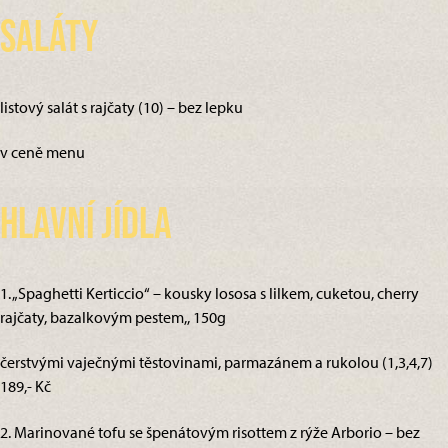
Saláty
listový salát s rajčaty (10) – bez lepku
v ceně menu
Hlavní jídla
1. „Spaghetti Kerticcio“ – kousky lososa s lilkem, cuketou, cherry
rajčaty, bazalkovým pestem,, 150g
čerstvými vaječnými těstovinami, parmazánem a rukolou (1,3,4,7)
189,- Kč
2. Marinované tofu se špenátovým risottem z rýže Arborio – bez