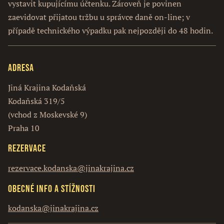
vystavit kupujícímu účtenku. Zároveň je povinen
zaevidovat přijatou tržbu u správce daně on-line; v
případě technického výpadku pak nejpozději do 48 hodin.
Adresa
Jiná Krajina Kodaňská
Kodaňská 319/5
(vchod z Moskevské 9)
Praha 10
Rezervace
rezervace.kodanska@jinakrajina.cz
Obecné info a stížnosti
kodanska@jinakrajina.cz