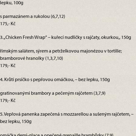
lepku, 100g
s parmazánem a rukolou (6,7,12)
175,- Kč
3. „Chicken Fresh Wrap“ – kuřecí nudličky s rajčaty, okurkou,, 150g
římským salátem, sýrem a petrželkovou majonézou v tortille;
bramborové hranolky (1,3,7,10)
179,- Kč
4. Krůtí prsíčko s pepřovou omáčkou, – bez lepku, 150g
gratinovanými brambory a pečeným rajčetem (3,7,9)
179,- Kč
5. Vepřová panenka zapečená s mozzarellou a sušeným rajčetem, –
bez lepku, 150g
omáčka demi-glace a opečené grenaille brambůrky (7,9)