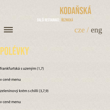
Kodaňská
Další restaurace
Řeznická
cze
/
eng
Polévky
frankfurtská s uzeným (1,7)
v ceně menu
zeleninový krém s chilli (3,7,9)
v ceně menu