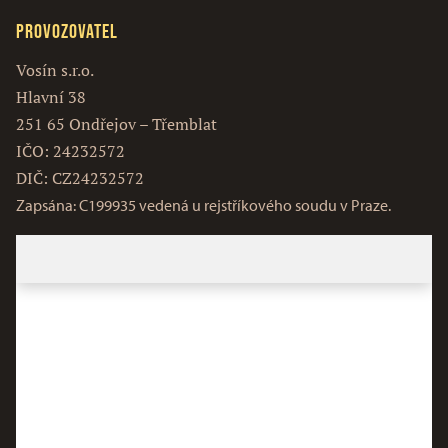
Provozovatel
Vosín s.r.o.
Hlavní 38
251 65 Ondřejov – Třemblat
IČO: 24232572
DIČ: CZ24232572
Zapsána: C199935 vedená u rejstříkového soudu v Praze.