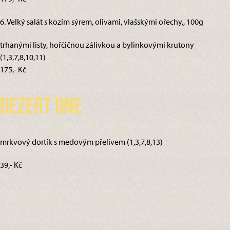
6. Velký salát s kozím sýrem, olivami, vlašskými ořechy,, 100g
trhanými listy, hořčičnou zálivkou a bylinkovými krutony
(1,3,7,8,10,11)
175,- Kč
Dezert dne
mrkvový dortík s medovým přelivem (1,3,7,8,13)
39,- Kč