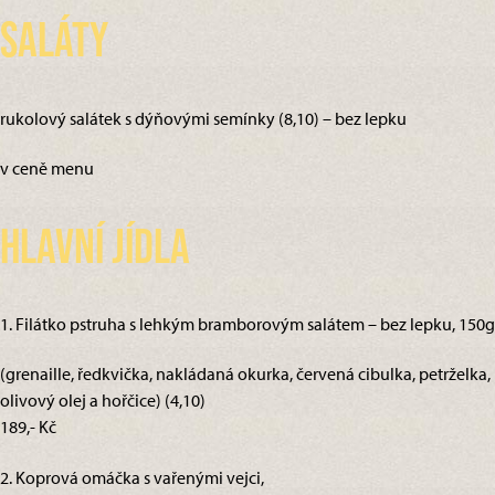
Saláty
rukolový salátek s dýňovými semínky (8,10) – bez lepku
v ceně menu
Hlavní jídla
1. Filátko pstruha s lehkým bramborovým salátem – bez lepku, 150g
(grenaille, ředkvička, nakládaná okurka, červená cibulka, petrželka,
olivový olej a hořčice) (4,10)
189,- Kč
2. Koprová omáčka s vařenými vejci,