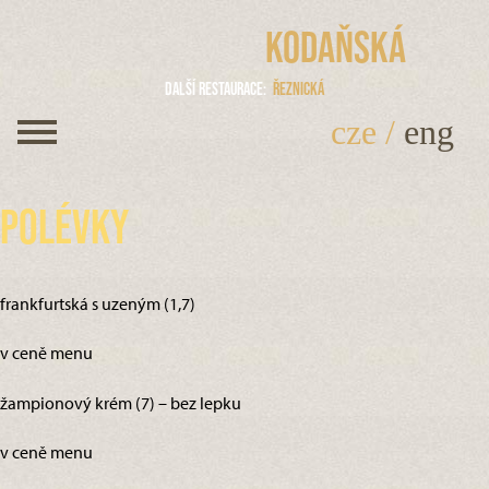
Kodaňská
Další restaurace
Řeznická
cze
/
eng
Polévky
frankfurtská s uzeným (1,7)
v ceně menu
žampionový krém (7) – bez lepku
v ceně menu