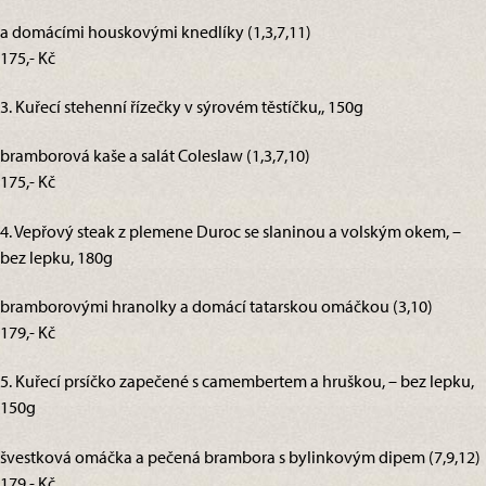
a domácími houskovými knedlíky (1,3,7,11)
175,- Kč
3. Kuřecí stehenní řízečky v sýrovém těstíčku,, 150g
bramborová kaše a salát Coleslaw (1,3,7,10)
175,- Kč
4. Vepřový steak z plemene Duroc se slaninou a volským okem, –
bez lepku, 180g
bramborovými hranolky a domácí tatarskou omáčkou (3,10)
179,- Kč
5. Kuřecí prsíčko zapečené s camembertem a hruškou, – bez lepku,
150g
švestková omáčka a pečená brambora s bylinkovým dipem (7,9,12)
179,- Kč