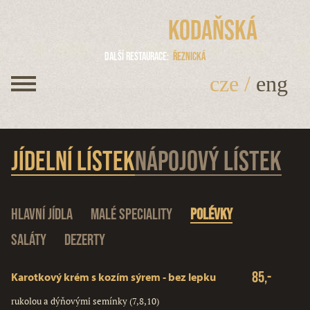
Kodaňská
Další restaurace
Řeznická
cze
/
eng
Jídelní lístek
Nápojový lístek
Hlavní jídla
Malé speciality
Polévky
Saláty
Dezerty
85,-
Karotkový krém s kozím sýrem - bez lepku
rukolou a dýňovými semínky (7,8,10)