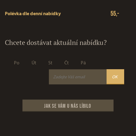
55,-
Polévka dle denní nabídky
Chcete dostávat aktuální nabídku?
Po
Út
St
Čt
Pá
Jak se vám u nás líbilo