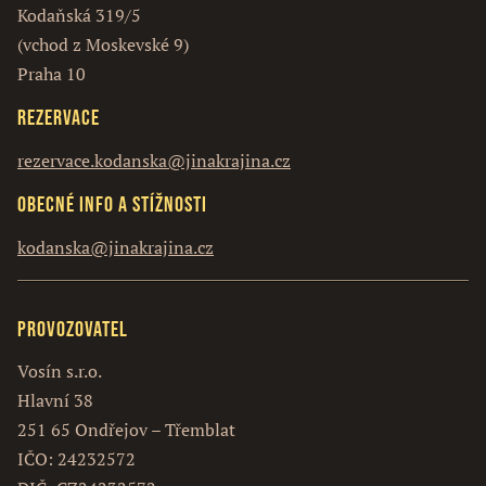
Kodaňská 319/5
(vchod z Moskevské 9)
Praha 10
Rezervace
rezervace.kodanska@jinakrajina.cz
Obecné info a stížnosti
kodanska@jinakrajina.cz
Provozovatel
Vosín s.r.o.
Hlavní 38
251 65 Ondřejov – Třemblat
IČO: 24232572