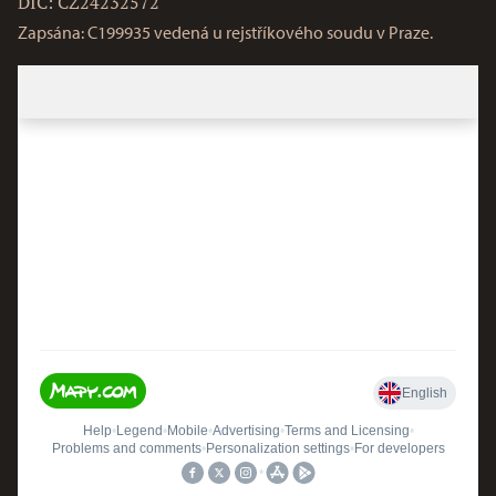
DIČ: CZ24232572
Zapsána: C199935 vedená u rejstříkového soudu v Praze.